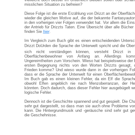
misslichen Situation zu befreien?
Diese Folge ist die erste Erzählung von Drizzt an der Oberflä
wieder die gleichen Motive auf, die der bekannte Fantasyautor
in den vorherigen vier Folgen verwendet hat. Vor allem die Ein
der Antrieb für Drizzts Taten. Eine Übersicht über alle Bücher
finden Sie
hier
.
Im Vergleich zum Buch gibt es einen entscheidenden Unters
Drizzt DoUrden die Sprache der Unterwelt spricht und die Obe
sich nicht verständigen können, versteht Drizzt in
Oberflächenbewohner von Anfang an. Allerdings ko
Ungereimtheiten zum Vorschein. Wieso hat beispielsweise der
ersten Begegnung nichts von den Worten Drizzts gesagt, d
Frieden komme? Und wieso wurde dann in der vorherigen Fo
dass er die Sprache der Unterwelt für einen Oberflächenbewo
Im Buch gab es einen kleinen Fehler, da ein Elf die Sprach
obwohl Elfen angeblich nie nach Menzoberranzan, der H
könnten. Doch dadurch, dass dieser Fehler hier ausgebügelt w
logische Fehler.
Dennoch ist die Geschichte spannend und gut gespielt. Die Ch
sehr gut dargestellt, so dass man sie auch ohne Probleme vo
kann. Die Hintergrundmusik und -geräusche sind sehr gut ge
die Geschehnisse.