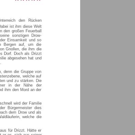
nterreich den Rücken
abei ist ihm diese Welt
an den großen Feuerball
eine sonstigen Drow-
 der Einsamkeit und so
en Bergen auf, um die
von Gnollen, die ihm die
s Dorf. Doch als Drizzt
ilie abgesehen hat und
.
m, denn die Gruppe von
istenzebene, welche auf
n und zu stärken. Die
mmer in der Nähe der
und ihm den Mord an der
schnell wird der Familie
der Bürgermeister dies
 nach dem Drow und als
aldläuferin, welche die
us für Drizzt. Hätte er
t er es, sich aus seiner