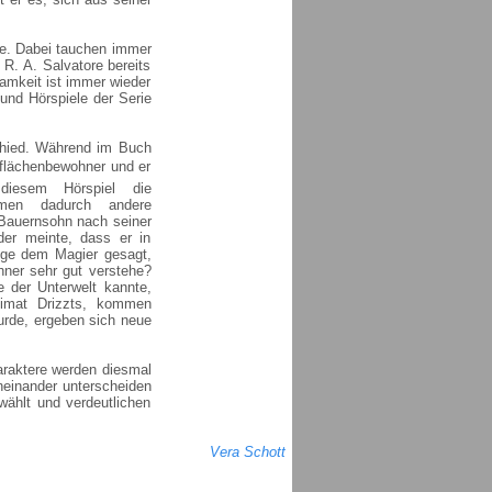
che. Dabei tauchen immer
 R. A. Salvatore bereits
samkeit ist immer wieder
 und Hörspiele der Serie
chied. Während im Buch
rflächenbewohner und er
 diesem Hörspiel die
mmen dadurch andere
 Bauernsohn nach seiner
er meinte, dass er in
lge dem Magier gesagt,
hner sehr gut verstehe?
e der Unterwelt kannte,
eimat Drizzts, kommen
urde, ergeben sich neue
araktere werden diesmal
neinander unterscheiden
wählt und verdeutlichen
Vera Schott