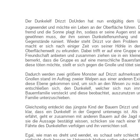
Der Dunkelelf Drizzt DoUrden hat nun endgültig dem U
zugewendet und möchte ein Leben an der Oberfläche führen. D
fremd und die Sonne plagt ihn, sodass er seine Augen erst 
gewöhnen muss, der ihm seinen Dunkelelfenumhang und s
Gegenstände ruiniert. Wieder steht Drizzt vor dem Problem
macht er sich nach einiger Zeit von seiner Höhle in d
Oberflächenwelt zu erkunden. Dabei trifft er auf eine Gruppe 
Freundschaft anbieten und zusammen ziehen sie in ein kleine
bemerkt, dass die Gruppe es auf eine menschliche Bauersfam
diese töten möchte, stellt er sich gegen die Gnolle und tötet sie
Dadurch werden zwei größere Monster auf Drizzt aufmerksa
Gnollen stand im Auftrag zweier Welpen aus einer anderen Ex
diese Ebene gekommen sind, um sich an den Wesen zu mäste
entschließen sich, den Dunkelelf, welcher sich nun i
Bauernfamilie versteckt und diese beobachtet, auszunutzen 
Familie unterzuschieben.
Gleichzeitig entdeckt das jüngste Kind der Bauern Drizzt und 
klar, dass ein Dunkelelf in der Gegend unterwegs ist. Als 
erfährt, geht er zusammen mit anderen Bauern auf die Jagd
sie die Aussage bestätigt wissen, schicken sie nach einer W
Fährte des Dunkelelfen verfolgen und ihn vernichten soll.
Egal, wie man es dreht und wendet, es schaut sehr schlecht a
vielleicht doch besser im Unterreich bleiben sollen oder schaff