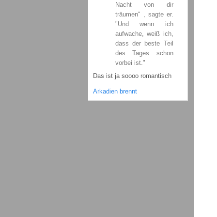
Nacht von dir
träumen" , sagte er.
"Und wenn ich
aufwache, weiß ich,
dass der beste Teil
des Tages schon
vorbei ist."
Das ist ja soooo romantisch
Arkadien brennt