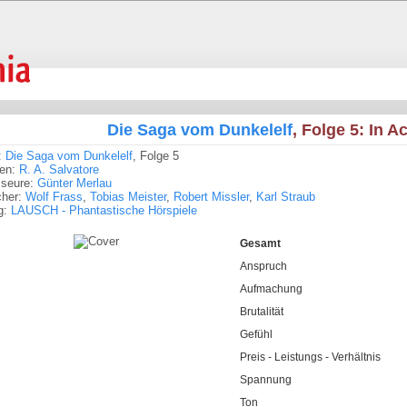
Die Saga vom Dunkelelf
, Folge 5: In 
:
Die Saga vom Dunkelelf
, Folge 5
ren:
R. A. Salvatore
sseure:
Günter Merlau
cher:
Wolf Frass
,
Tobias Meister
,
Robert Missler
,
Karl Straub
g:
LAUSCH - Phantastische Hörspiele
Gesamt
Anspruch
Aufmachung
Brutalität
Gefühl
Preis - Leistungs - Verhältnis
Spannung
Ton