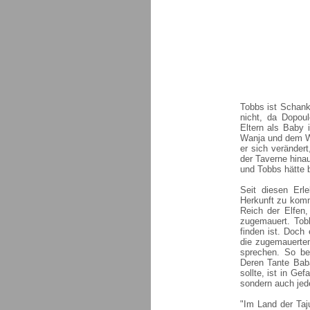
Tobbs ist Schank
nicht, da Dopoul
Eltern als Baby 
Wanja und dem Wi
er sich verändert
der Taverne hina
und Tobbs hätte b
Seit diesen Erl
Herkunft zu komm
Reich der Elfen
zugemauert. Tobb
finden ist. Doch 
die zugemauerten
sprechen. So b
Deren Tante Baba
sollte, ist in Ge
sondern auch jede
"Im Land der Taj