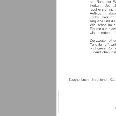
am Rand der Wel
Herkunft. Doch al
lässt er sich nic
Aufbruch in abso
Tobbs´ Herkunft 
Anguana und dies
Wie schon im er
Figuren aus slaw
wissen möchte, f
Der zweite Teil 
Yandalamor", wirk
birgt dieser Rom
Jugendlichen in i
Taschenbuch | Erschienen: 01. 