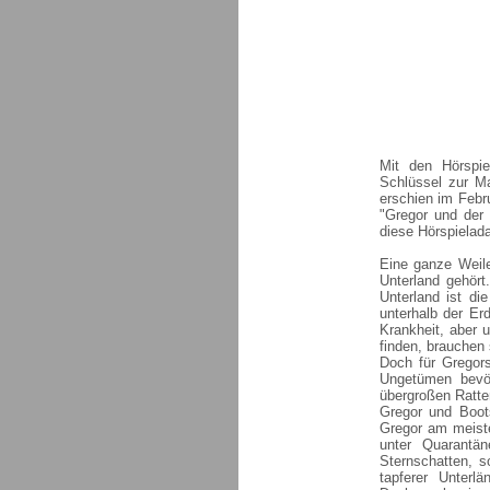
Mit den Hörspi
Schlüssel zur M
erschien im Febr
"Gregor und der 
diese Hörspielad
Eine ganze Weil
Unterland gehört
Unterland ist di
unterhalb der Erd
Krankheit, aber 
finden, brauchen 
Doch für Gregors
Ungetümen bevölk
übergroßen Ratten
Gregor und Boot
Gregor am meiste
unter Quarantä
Sternschatten, s
tapferer Unterl