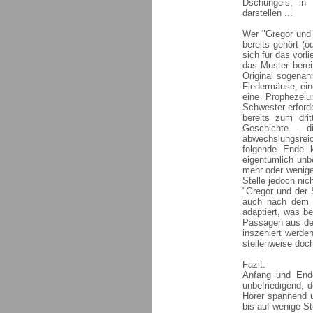
Dschungels, in
darstellen ...
Wer "Gregor und 
bereits gehört (
sich für das vorl
das Muster bere
Original sogenan
Fledermäuse, ein
eine Prophezeiu
Schwester erforde
bereits zum dri
Geschichte - d
abwechslungsreic
folgende Ende 
eigentümlich unb
mehr oder wenige
Stelle jedoch nic
"Gregor und der 
auch nach dem H
adaptiert, was b
Passagen aus der
inszeniert werde
stellenweise doch
Fazit:
Anfang und Ende
unbefriedigend, d
Hörer spannend u
bis auf wenige St