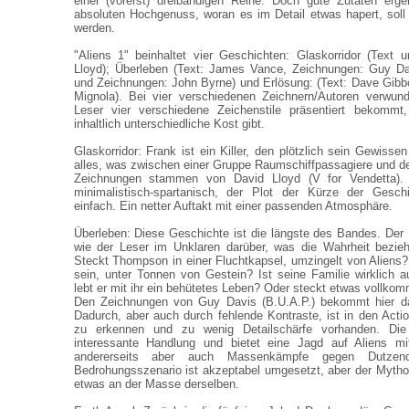
einer (vorerst) dreibändigen Reihe. Doch gute Zutaten erg
absoluten Hochgenuss, woran es im Detail etwas hapert, soll
werden.
"Aliens 1" beinhaltet vier Geschichten: Glaskorridor (Text
Lloyd); Überleben (Text: James Vance, Zeichnungen: Guy Dav
und Zeichnungen: John Byrne) und Erlösung: (Text: Dave Gib
Mignola). Bei vier verschiedenen Zeichnern/Autoren verwund
Leser vier verschiedene Zeichenstile präsentiert bekomm
inhaltlich unterschiedliche Kost gibt.
Glaskorridor: Frank ist ein Killer, den plötzlich sein Gewissen
alles, was zwischen einer Gruppe Raumschiffpassagiere und de
Zeichnungen stammen von David Lloyd (V for Vendetta).
minimalistisch-spartanisch, der Plot der Kürze der Gesch
einfach. Ein netter Auftakt mit einer passenden Atmosphäre.
Überleben: Diese Geschichte ist die längste des Bandes. Der 
wie der Leser im Unklaren darüber, was die Wahrheit bezieh
Steckt Thompson in einer Fluchtkapsel, umzingelt von Aliens
sein, unter Tonnen von Gestein? Ist seine Familie wirklich 
lebt er mit ihr ein behütetes Leben? Oder steckt etwas vollko
Den Zeichnungen von Guy Davis (B.U.A.P.) bekommt hier da
Dadurch, aber auch durch fehlende Kontraste, ist in den Acti
zu erkennen und zu wenig Detailschärfe vorhanden. Die
interessante Handlung und bietet eine Jagd auf Aliens mi
andererseits aber auch Massenkämpfe gegen Dutzen
Bedrohungsszenario ist akzeptabel umgesetzt, aber der Mythos
etwas an der Masse derselben.