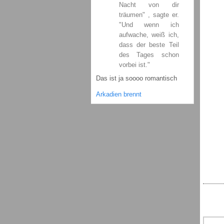
Nacht von dir
träumen" , sagte er.
"Und wenn ich
aufwache, weiß ich,
dass der beste Teil
des Tages schon
vorbei ist."
Das ist ja soooo romantisch
Arkadien brennt