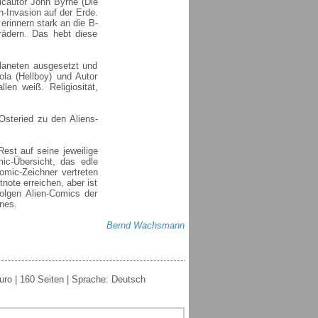
icautor John Byrne (Die
en-Invasion auf der Erde.
erinnern stark an die B-
rrädern. Das hebt diese
laneten ausgesetzt und
ola (Hellboy) und Autor
en weiß. Religiosität,
Osteried zu den Aliens-
est auf seine jeweilige
c-Übersicht, das edle
omic-Zeichner vertreten
ote erreichen, aber ist
olgen Alien-Comics der
nes.
Bernd Wachsmann
uro | 160 Seiten | Sprache: Deutsch