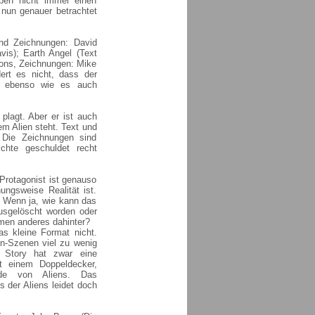
eben nicht immer einen
 nun genauer betrachtet
 und Zeichnungen: David
is); Earth Angel (Text
bons, Zeichnungen: Mike
ert es nicht, dass der
t, ebenso wie es auch
 plagt. Aber er ist auch
m Alien steht. Text und
 Die Zeichnungen sind
ichte geschuldet recht
Protagonist ist genauso
ungsweise Realität ist.
? Wenn ja, wie kann das
ausgelöscht worden oder
mmen anderes dahinter?
s kleine Format nicht.
on-Szenen viel zu wenig
 Story hat zwar eine
t einem Doppeldecker,
de von Aliens. Das
 der Aliens leidet doch