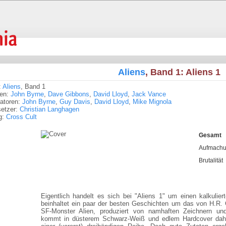
Aliens
, Band 1: Aliens 1
:
Aliens
, Band 1
ren:
John Byrne
,
Dave Gibbons
,
David Lloyd
,
Jack Vance
tratoren:
John Byrne
,
Guy Davis
,
David Lloyd
,
Mike Mignola
setzer:
Christian Langhagen
g:
Cross Cult
Gesamt
Aufmach
Brutalität
Eigentlich handelt es sich bei "Aliens 1" um einen kalkulie
beinhaltet ein paar der besten Geschichten um das von H.R. 
SF-Monster Alien, produziert von namhaften Zeichnern u
kommt in düsterem Schwarz-Weiß und edlem Hardcover daher