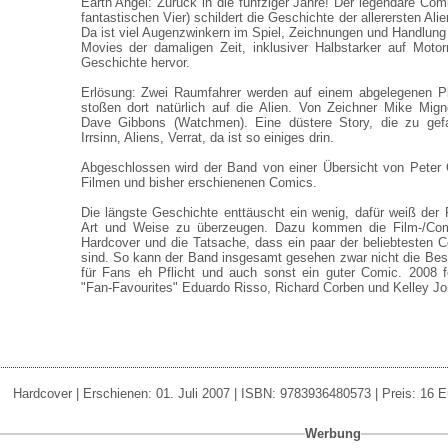
Earth Angel: Zurück in die fünfziger Jahre! Der legendäre Com
fantastischen Vier) schildert die Geschichte der allerersten Ali
Da ist viel Augenzwinkern im Spiel, Zeichnungen und Handlung 
Movies der damaligen Zeit, inklusiver Halbstarker auf Moto
Geschichte hervor.
Erlösung: Zwei Raumfahrer werden auf einem abgelegenen P
stoßen dort natürlich auf die Alien. Von Zeichner Mike Mign
Dave Gibbons (Watchmen). Eine düstere Story, die zu gefall
Irrsinn, Aliens, Verrat, da ist so einiges drin.
Abgeschlossen wird der Band von einer Übersicht von Peter 
Filmen und bisher erschienenen Comics.
Die längste Geschichte enttäuscht ein wenig, dafür weiß der R
Art und Weise zu überzeugen. Dazu kommen die Film-/Comi
Hardcover und die Tatsache, dass ein paar der beliebtesten C
sind. So kann der Band insgesamt gesehen zwar nicht die Bestn
für Fans eh Pflicht und auch sonst ein guter Comic. 2008 f
"Fan-Favourites" Eduardo Risso, Richard Corben und Kelley Jo
Hardcover | Erschienen: 01. Juli 2007 | ISBN: 9783936480573 | Preis: 16 E
Werbung