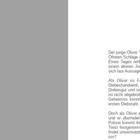
Der junge Oliver 
Öfteren Schläge e
Eines Tages reiß
einem älteren Ju
sich laut Aussag
Als Oliver zu F
Diebeshandwerk. O
Diebesgut und si
ist nicht abgebrü
Geheimnis kennt
ersten Diebstahl,
Doch als Oliver 
und er überredet
Polizei kommt ih
Twist festgenomm
findet unvermutet
tun?