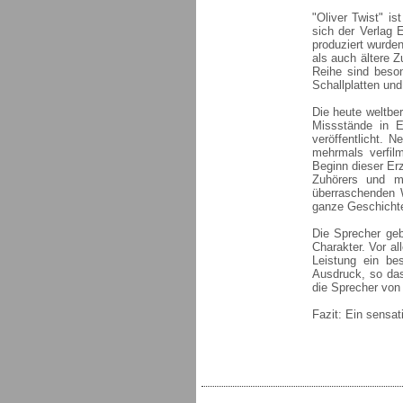
"Oliver Twist" is
sich der Verlag 
produziert wurde
als auch ältere Z
Reihe sind beson
Schallplatten und
Die heute weltbe
Missstände in 
veröffentlicht. 
mehrmals verfil
Beginn dieser Erz
Zuhörers und m
überraschenden 
ganze Geschichte
Die Sprecher geb
Charakter. Vor al
Leistung ein be
Ausdruck, so das
die Sprecher von
Fazit: Ein sensat