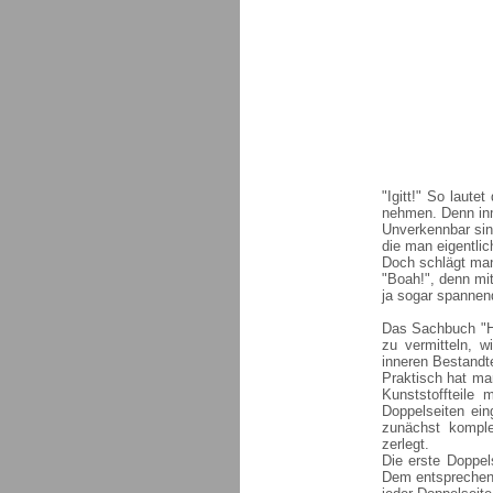
"Igitt!" So laut
nehmen. Denn inm
Unverkennbar sin
die man eigentlich
Doch schlägt man 
"Boah!", denn mit
ja sogar spannen
Das Sachbuch "Hu
zu vermitteln, 
inneren Bestandte
Praktisch hat ma
Kunststoffteile m
Doppelseiten ei
zunächst komple
zerlegt.
Die erste Doppel
Dem entsprechend