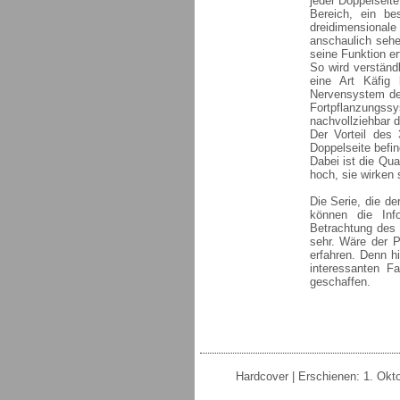
jeder Doppelseite
Bereich, ein be
dreidimensiona
anschaulich sehe
seine Funktion er
So wird verständ
eine Art Käfig
Nervensystem de
Fortpflanzungs
nachvollziehbar d
Der Vorteil des
Doppelseite befin
Dabei ist die Qua
hoch, sie wirken 
Die Serie, die de
können die Inf
Betrachtung des 
sehr. Wäre der P
erfahren. Denn hi
interessanten F
geschaffen.
Hardcover | Erschienen: 1. Okt