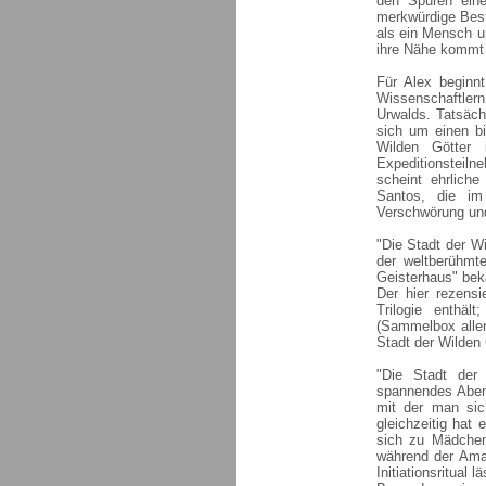
den Spuren ein
merkwürdige Besti
als ein Mensch u
ihre Nähe kommt 
Für Alex beginn
Wissenschaftlern
Urwalds. Tatsächl
sich um einen bi
Wilden Götter
Expeditionsteil
scheint ehrlich
Santos, die im
Verschwörung und
"Die Stadt der Wi
der weltberühmt
Geisterhaus" beka
Der hier rezensi
Trilogie enthäl
(Sammelbox alle
Stadt der Wilden
"Die Stadt der 
spannendes Abent
mit der man sich
gleichzeitig hat
sich zu Mädchen
während der Ama
Initiationsritual 