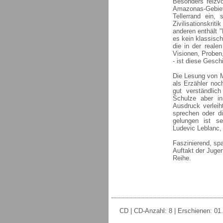
Besonders reizvo
Amazonas-Gebiet,
Tellerrand ein,
Zivilisationskri
anderen enthält 
es kein klassisch
die in der reale
Visionen, Proben
- ist diese Gesch
Die Lesung von M
als Erzähler noc
gut verständlic
Schulze aber in 
Ausdruck verlei
sprechen oder d
gelungen ist se
Ludevic Leblanc,
Faszinierend, sp
Auftakt der Jugen
Reihe.
CD | CD-Anzahl: 8 | Erschienen: 01.