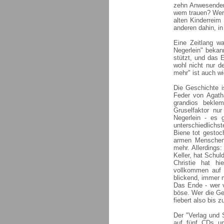
zehn Anwesenden 
wem trauen? Wer 
alten Kinderreim
anderen dahin, in
Eine Zeitlang w
Negerlein" bekan
stützt, und das E
wohl nicht nur d
mehr" ist auch wi
Die Geschichte i
Feder von Agatha
grandios bekle
Gruselfaktor nu
Negerlein - es 
unterschiedlichs
Biene tot gestoc
armen Menschen,
mehr. Allerdings
Keller, hat Schul
Christie hat h
vollkommen auf 
blickend, immer 
Das Ende - wer v
böse. Wer die Ge
fiebert also bis 
Der "Verlag und 
auf fünf CDs um