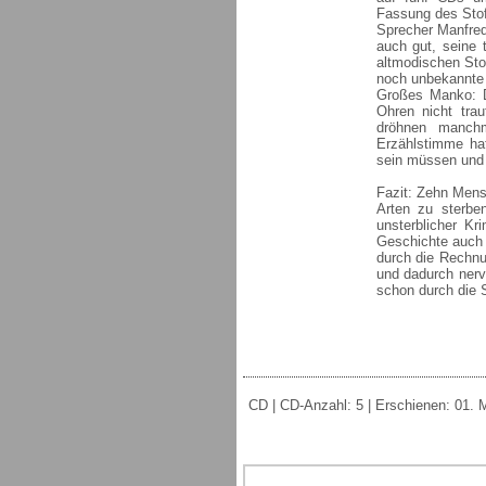
Fassung des Stoff
Sprecher Manfred
auch gut, seine 
altmodischen Stof
noch unbekannte
Großes Manko: Di
Ohren nicht tra
dröhnen manchm
Erzählstimme hat
sein müssen und 
Fazit: Zehn Mens
Arten zu sterbe
unsterblicher Kr
Geschichte auch 
durch die Rechnu
und dadurch nerv
schon durch die 
CD | CD-Anzahl: 5 | Erschienen: 01. M