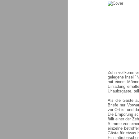
Zehn vollkommen
gelegene Insel "N
mit einem Männer
Einladung erhalte
Urlaubsgäste, tei
Als die Gäste au
Briefe nur Vorwa
vor Ort ist und 
Die Empörung sch
fällt einer der Z
Stimme von einer
einzelne betroffe
Gäste für etwas b
Ein mörderisches