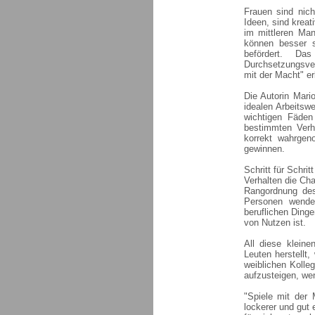
Frauen sind nic
Ideen, sind kreat
im mittleren Ma
können besser s
befördert. Da
Durchsetzungsver
mit der Macht" erk
Die Autorin Mari
idealen Arbeitsw
wichtigen Fäde
bestimmten Verh
korrekt wahrgen
gewinnen.
Schritt für Schri
Verhalten die Cha
Rangordnung des
Personen wendet
beruflichen Ding
von Nutzen ist.
All diese klein
Leuten herstellt
weiblichen Kolle
aufzusteigen, wen
"Spiele mit der 
lockerer und gut 