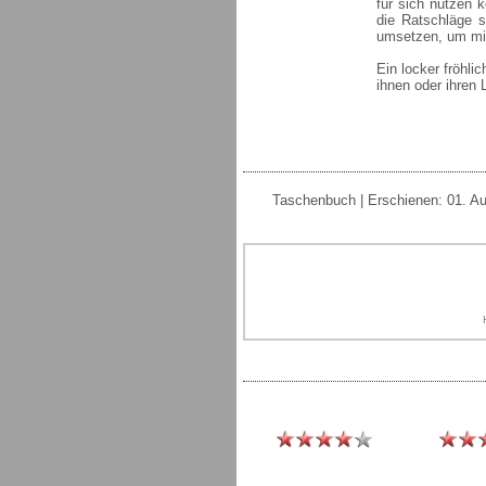
für sich nutzen k
die Ratschläge 
umsetzen, um mit
Ein locker fröhli
ihnen oder ihren 
Taschenbuch | Erschienen: 01. Au