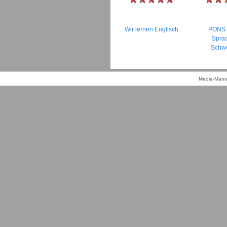
Wir lernen Englisch
PONS 
Spra
Schw
Media-Mania