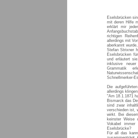
Eselsbrücken sin
mit deren Hilfe 
erklärt mir jed
Anfangsbuchstab
richtigen Reihe
allerdings mit Vo
aberkannt wurde,
Stefan Strixner 
Eselsbrücken fü
und erläutert si
inklusive neuer
Grammatik erl
Naturwissensch
Schnellmerker-Ese
Die aufgeführte
allerdings klinge
"Am 18.1.1871 ha
Bismarck das De
sind zwar inhalt
verschieden ist, 
wirkt. Bei diese
keinster Weise
Vokabel immer 
Eselsbrücke?
Für all das kann
zusammenträgt. Ab