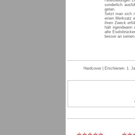
Hilfestellungen z
sonderlich ausfü
getan.
Setzt man sich n
einen Merksatz e
ihren Zweck erfü
halt irgendwann 
alte Eselsbrücke
besser an seinen
Hardcover | Erschienen: 1. J