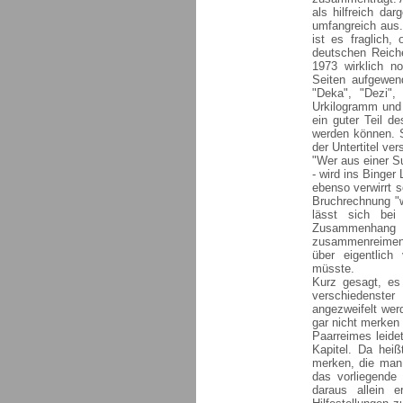
als hilfreich da
umfangreich aus.
ist es fraglich,
deutschen Reiche
1973 wirklich no
Seiten aufgewen
"Deka", "Dezi"
Urkilogramm und 
ein guter Teil d
werden können. S
der Untertitel ve
"Wer aus einer 
- wird ins Binger 
ebenso verwirrt 
Bruchrechnung "w
lässt sich bei
Zusammenhang z
zusammenreimen.
über eigentlich
müsste.
Kurz gesagt, es
verschiedenst
angezweifelt wer
gar nicht merken 
Paarreimes leide
Kapitel. Da hei
merken, die man
das vorliegende 
daraus allein e