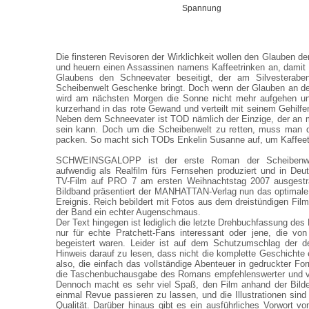
Spannung
Die finsteren Revisoren der Wirklichkeit wollen den Glauben d
und heuern einen Assassinen namens Kaffeetrinken an, damit d
Glaubens den Schneevater beseitigt, der am Silvesterab
Scheibenwelt Geschenke bringt. Doch wenn der Glauben an de
wird am nächsten Morgen die Sonne nicht mehr aufgehen un
kurzerhand in das rote Gewand und verteilt mit seinem Gehilfe
Neben dem Schneevater ist TOD nämlich der Einzige, der an 
sein kann. Doch um die Scheibenwelt zu retten, muss man 
packen. So macht sich TODs Enkelin Susanne auf, um Kaffeetri
SCHWEINSGALOPP ist der erste Roman der Scheibenwel
aufwendig als Realfilm fürs Fernsehen produziert und in Deuts
TV-Film auf PRO 7 am ersten Weihnachtstag 2007 ausgestra
Bildband präsentiert der MANHATTAN-Verlag nun das optimale
Ereignis. Reich bebildert mit Fotos aus dem dreistündigen Film
der Band ein echter Augenschmaus.
Der Text hingegen ist lediglich die letzte Drehbuchfassung de
nur für echte Pratchett-Fans interessant oder jene, die vo
begeistert waren. Leider ist auf dem Schutzumschlag der 
Hinweis darauf zu lesen, dass nicht die komplette Geschichte er
also, die einfach das vollständige Abenteuer in gedruckter Fo
die Taschenbuchausgabe des Romans empfehlenswerter und vor
Dennoch macht es sehr viel Spaß, den Film anhand der Bilde
einmal Revue passieren zu lassen, und die Illustrationen sind
Qualität. Darüber hinaus gibt es ein ausführliches Vorwort vo