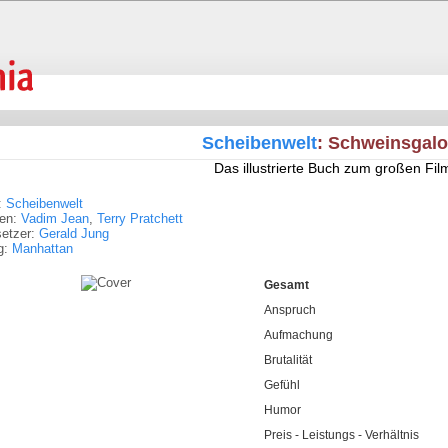
Scheibenwelt
: Schweinsgal
Das illustrierte Buch zum großen Fil
:
Scheibenwelt
ren:
Vadim Jean
,
Terry Pratchett
setzer:
Gerald Jung
g:
Manhattan
Gesamt
Anspruch
Aufmachung
Brutalität
Gefühl
Humor
Preis - Leistungs - Verhältnis