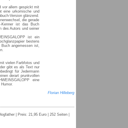
vor allem gespickt mit
t eine urkomische und
hbuch-Version glänzend.
enenwechsel, die gerade
t-Kenner ist das Buch
n des Autors und seiner
HWEINSGALOPP ist ein
Hochglanzpapier bestens
s Buch angemessen ist,
en.
mit vielen Farbfotos und
er gibt es als Text nur
nbedingt für Jedermann
einen derart prunkvollen
 SCHWEINSGALOPP eine
m Humor.
Florian Hilleberg
ogfather | Preis: 21,95 Euro | 252 Seiten |