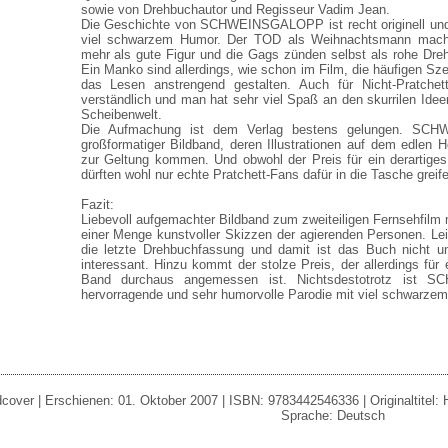
sowie von Drehbuchautor und Regisseur Vadim Jean.
Die Geschichte von SCHWEINSGALOPP ist recht originell und 
viel schwarzem Humor. Der TOD als Weihnachtsmann mach
mehr als gute Figur und die Gags zünden selbst als rohe Dre
Ein Manko sind allerdings, wie schon im Film, die häufigen Sz
das Lesen anstrengend gestalten. Auch für Nicht-Pratchet
verständlich und man hat sehr viel Spaß an den skurrilen Idee
Scheibenwelt.
Die Aufmachung ist dem Verlag bestens gelungen. SC
großformatiger Bildband, deren Illustrationen auf dem edlen 
zur Geltung kommen. Und obwohl der Preis für ein derartige
dürften wohl nur echte Pratchett-Fans dafür in die Tasche greif
Fazit:
Liebevoll aufgemachter Bildband zum zweiteiligen Fernsehfilm 
einer Menge kunstvoller Skizzen der agierenden Personen. Leid
die letzte Drehbuchfassung und damit ist das Buch nicht u
interessant. Hinzu kommt der stolze Preis, der allerdings für 
Band durchaus angemessen ist. Nichtsdestotrotz ist
hervorragende und sehr humorvolle Parodie mit viel schwarze
cover | Erschienen: 01. Oktober 2007 | ISBN: 9783442546336 | Originaltitel: H
Sprache: Deutsch