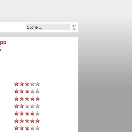
opp
m