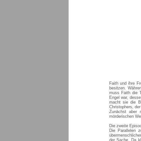
Faith und ihre F
besitzen. Währen
muss Faith die 
Engel war, desse
macht sie die B
Christophers, de
Zunächst aber 
mörderischen Wer
Die zweite Episod
Die Parallelen z
übermenschlichen 
der Sache. Da kl