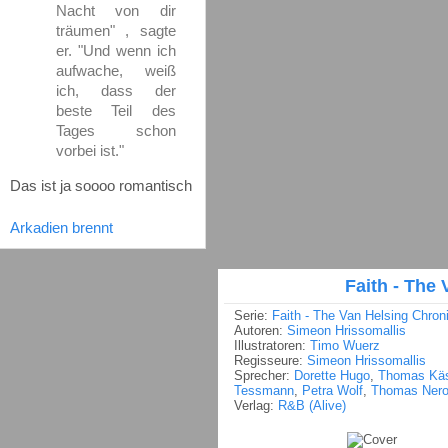
Nacht von dir
träumen" , sagte
er. "Und wenn ich
aufwache, weiß
ich, dass der
beste Teil des
Tages schon
vorbei ist."
Das ist ja soooo romantisch
Arkadien brennt
Faith - The
Serie:
Faith - The Van Helsing Chron
Autoren:
Simeon Hrissomallis
Illustratoren:
Timo Wuerz
Regisseure:
Simeon Hrissomallis
Sprecher:
Dorette Hugo
,
Thomas Käs
Tessmann
,
Petra Wolf
,
Thomas Nero
Verlag:
R&B (Alive)