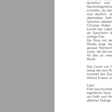
lächerlich un
Nachmittagsfern
schneller, als d
man deutlich, d
übertreiben. Sehr
Sprecher arbeite
Christian Rodes 
konnte das Label
als Sprecherin 
richtige Flair.
Die Story mit de
Rituals zeigt, d
genaue Recherch
voran, der die ko
All dies ist unte
Musik.
Das Cover von Ti
wenig wie eine Ri
Innenteil des Bo
Helmut Krauss un
Fazit:
Eher durchschnit
eigentliche Story
um Faith und ihr
albernen Dialoge