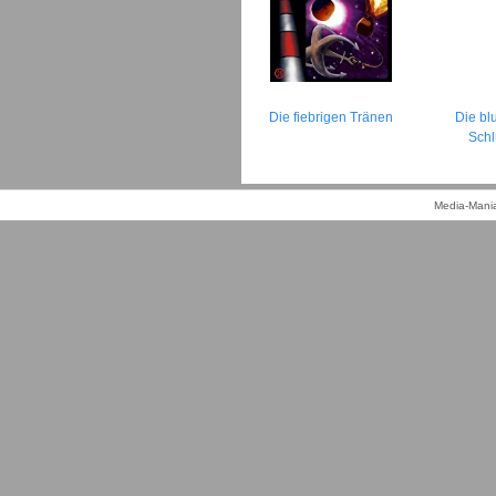
Die fiebrigen Tränen
Die bl
Schl
Media-Mania