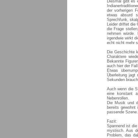
Diesmal gibt es e
Indianertraditio
der vorherigen F
etwas absurd s
Sprechfunk, skal
Leider driftet di
die Frage stelle
nehmen würde. I
irgendwie wirkt d
echt nicht mehr s
Die Geschichte ka
Charaktere wied
Bekannte Figuren
auch hier der Fall
Etwas überrump
Überleitung jagt
Sekunden braucht
Auch wenn die St
eine konstant 
Nebenrollen.
Die Musik und d
bereits gewohnt 
passende Szene. D
Fazit:
Spannend ist die
mystisch. Aus d
Problem, das dab