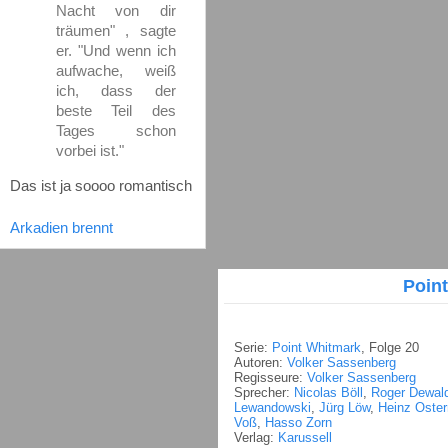
Nacht von dir
träumen" , sagte
er. "Und wenn ich
aufwache, weiß
ich, dass der
beste Teil des
Tages schon
vorbei ist."
Das ist ja soooo romantisch
Arkadien brennt
Poin
Serie:
Point Whitmark
, Folge 20
Autoren:
Volker Sassenberg
Regisseure:
Volker Sassenberg
Sprecher:
Nicolas Böll
,
Roger Dewal
Lewandowski
,
Jürg Löw
,
Heinz Oste
Voß
,
Hasso Zorn
Verlag:
Karussell