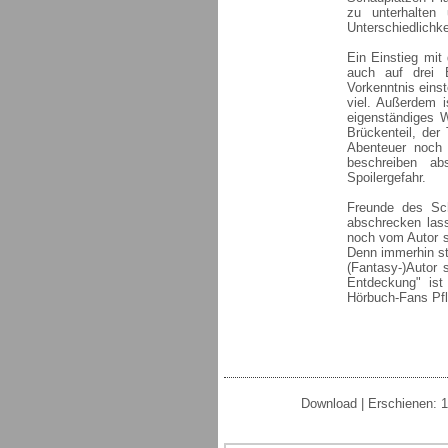
zu unterhalten
Unterschiedlichke
Ein Einstieg mit
auch auf drei B
Vorkenntnis einst
viel. Außerdem 
eigenständiges 
Brückenteil, der
Abenteuer noch 
beschreiben ab
Spoilergefahr.
Freunde des Sch
abschrecken las
noch vom Autor se
Denn immerhin st
(Fantasy-)Autor
Entdeckung" ist
Hörbuch-Fans Pfl
Download | Erschienen: 1