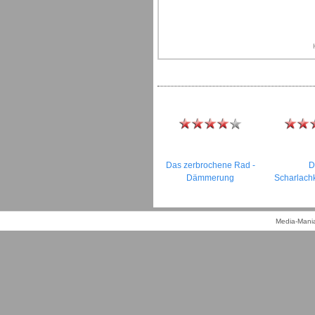
Das zerbrochene Rad -
D
Dämmerung
Scharlach
Media-Mania