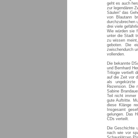
geht es auch her
zur legendären Zw
Säulen" das Gehe
von Blautann br
durchzubrechen un
drei viele gefähr
Wie würden sie f
unter die Stadt 
zu wissen meint,
geboten. Die e
zwischendurch u
vollenden.
Die bekannte DSA
und Bernhard Hen
Trilogie vertief
auf die Zeit vor 
als ungekürzte 
Rezension. Die 
Sabine Brandauer
Teil nicht immer 
gute Auftritte. 
diese Klänge re
Insgesamt geseh
gelungen. Das Hö
CDs verteilt.
Die Geschichte 
nach wie vor sp
Schauplätzen Pla