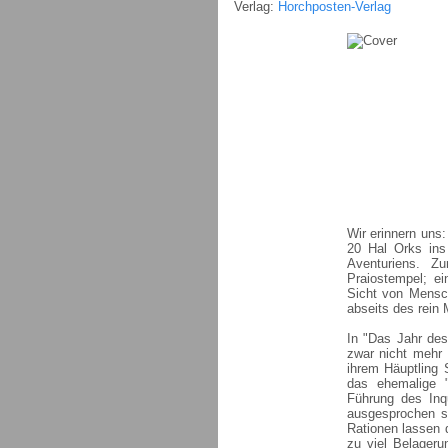
Verlag:
Horchposten-Verlag
Wir erinnern uns:
20 Hal Orks ins 
Aventuriens. Z
Praiostempel; e
Sicht von Mensch
abseits des rein M
In "Das Jahr des
zwar nicht mehr 
ihrem Häuptling 
das ehemalige "
Führung des Inqu
ausgesprochen s
Rationen lassen 
zu viel Belageru