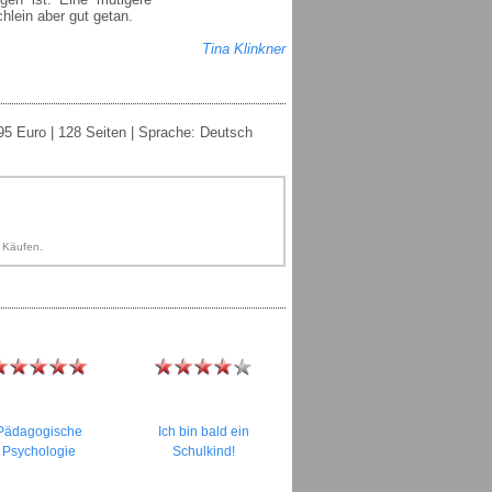
lein aber gut getan.
Tina Klinkner
5 Euro | 128 Seiten | Sprache: Deutsch
n Käufen.
Pädagogische
Ich bin bald ein
Psychologie
Schulkind!