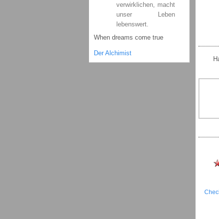
verwirklichen, macht
unser Leben
lebenswert.
When dreams come true
Der Alchimist
H
Check