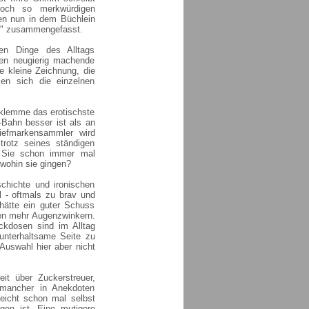
doch so merkwürdigen
n nun in dem Büchlein
o." zusammengefasst.
en Dinge des Alltags
ten neugierig machende
e kleine Zeichnung, die
sen sich die einzelnen
rklemme das erotischste
Bahn besser ist als an
iefmarkensammler wird
rotz seines ständigen
n Sie schon immer mal
wohin sie gingen?
chichte und ironischen
l - oftmals zu brav und
 hätte ein guter Schuss
hen mehr Augenzwinkern.
kdosen sind im Alltag
unterhaltsame Seite zu
Auswahl hier aber nicht
t über Zuckerstreuer,
 mancher in Anekdoten
eicht schon mal selbst
en ist. Eine mutigere