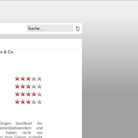
is & Co.
Dingen bevölkert: An
Notenblattwendern und
ern haben nicht nur
st Imre Grimm schreibt