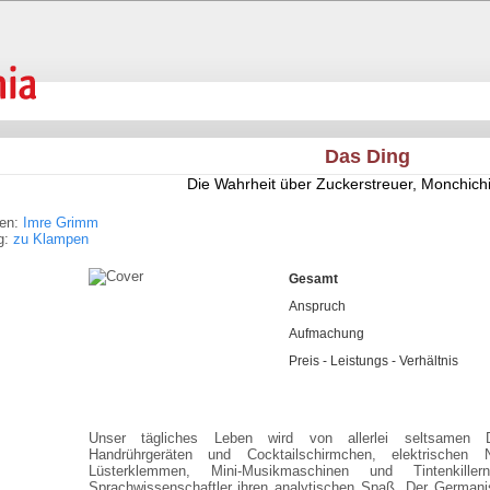
Das Ding
Die Wahrheit über Zuckerstreuer, Monchich
ren:
Imre Grimm
g:
zu Klampen
Gesamt
Anspruch
Aufmachung
Preis - Leistungs - Verhältnis
Unser tägliches Leben wird von allerlei seltsamen 
Handrührgeräten und Cocktailschirmchen, elektrischen 
Lüsterklemmen, Mini-Musikmaschinen und Tintenkill
Sprachwissenschaftler ihren analytischen Spaß. Der Germani