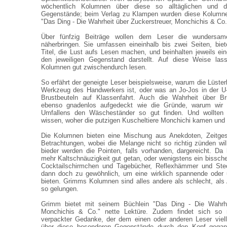
wöchentlich Kolumnen über diese so alltäglichen und 
Gegenstände; beim Verlag zu Klampen wurden diese Kolumne
"Das Ding - Die Wahrheit über Zuckerstreuer, Monchichis & C
Über fünfzig Beiträge wollen dem Leser die wundersam
näherbringen. Sie umfassen eineinhalb bis zwei Seiten, bie
Titel, die Lust aufs Lesen machen, und beinhalten jeweils ein
den jeweiligen Gegenstand darstellt. Auf diese Weise las
Kolumnen gut zwischendurch lesen.
So erfährt der geneigte Leser beispielsweise, warum die Lüste
Werkzeug des Handwerkers ist, oder was an Jo-Jos in der U-
Brustbeuteln auf Klassenfahrt. Auch die Wahrheit über Br
ebenso gnadenlos aufgedeckt wie die Gründe, warum wir t
Umfallens den Wäscheständer so gut finden. Und wollte
wissen, woher die putzigen Kuscheltiere Monchichi kamen und 
Die Kolumnen bieten eine Mischung aus Anekdoten, Zeitges
Betrachtungen, wobei die Melange nicht so richtig zünden wil
bieder werden die Pointen, falls vorhanden, dargereicht. Da
mehr Kaltschnäuzigkeit gut getan, oder wenigstens ein bissc
Cocktailschirmchen und Tagebücher, Reflexhämmer und Stec
dann doch zu gewöhnlich, um eine wirklich spannende oder 
bieten. Grimms Kolumnen sind alles andere als schlecht, als 
so gelungen.
Grimm bietet mit seinem Büchlein "Das Ding - Die Wahrhei
Monchichis & Co." nette Lektüre. Zudem findet sich so
verpackter Gedanke, der dem einen oder anderen Leser viell
über diese besonderen Gegenstände durch den Kopf gegang