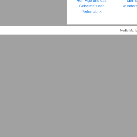
Herr Figo und das
Mert 
Geheimnis der
wunder
Perlenfabrik
Media-Mania