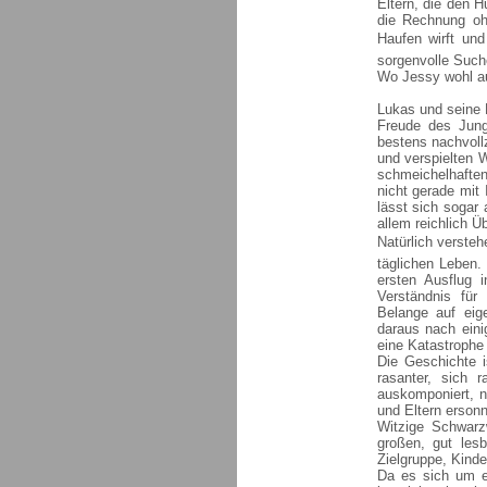
Eltern, die den 
die Rechnung oh
Haufen wirft und
sorgenvolle Such
Wo Jessy wohl a
Lukas und seine 
Freude des Jung
bestens nachvoll
und verspielten W
schmeichelhaften
nicht gerade mit 
lässt sich sogar 
allem reichlich Ü
Natürlich verste
täglichen Leben
ersten Ausflug 
Verständnis für
Belange auf eig
daraus nach eini
eine Katastrophe 
Die Geschichte is
rasanter, sich 
auskomponiert, n
und Eltern erson
Witzige Schwarzw
großen, gut lesb
Zielgruppe, Kinde
Da es sich um e