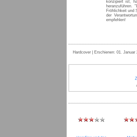
konzipiert ist,
heranzuführen. 
Fröhlichkeit und
der Verantwortun
empfehlen!
Hardcover | Erschienen: 01. Januar 
Z