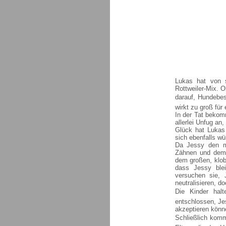
Lukas hat von s
Rottweiler-Mix. Ob
darauf, Hundebes
wirkt zu groß für
In der Tat bekom
allerlei Unfug an
Glück hat Lukas 
sich ebenfalls wü
Da Jessy den m
Zähnen und dem 
dem großen, klob
dass Jessy ble
versuchen sie,
neutralisieren, do
Die Kinder halt
entschlossen, Je
akzeptieren könn
Schließlich komm