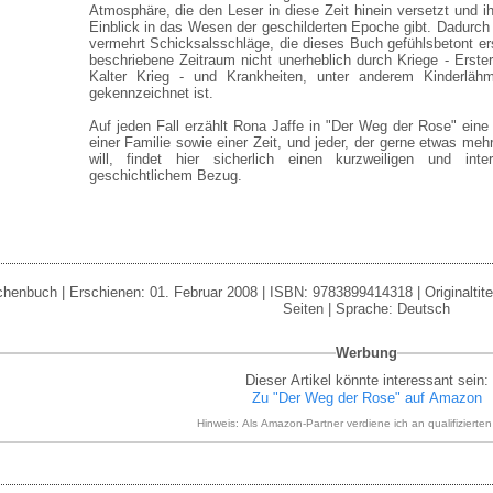
Atmosphäre, die den Leser in diese Zeit hinein versetzt und i
Einblick in das Wesen der geschilderten Epoche gibt. Dadurch
vermehrt Schicksalsschläge, die dieses Buch gefühlsbetont er
beschriebene Zeitraum nicht unerheblich durch Kriege - Erster
Kalter Krieg - und Krankheiten, unter anderem Kinderläh
gekennzeichnet ist.
Auf jeden Fall erzählt Rona Jaffe in "Der Weg der Rose" ei
einer Familie sowie einer Zeit, und jeder, der gerne etwas meh
will, findet hier sicherlich einen kurzweiligen und in
geschichtlichem Bezug.
henbuch | Erschienen: 01. Februar 2008 | ISBN: 9783899414318 | Originaltite
Seiten | Sprache: Deutsch
Werbung
Dieser Artikel könnte interessant sein:
Zu "Der Weg der Rose" auf Amazon
Hinweis: Als Amazon-Partner verdiene ich an qualifizierte