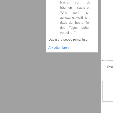
Nacht von dir
träumen" , sagte er.
"Und wenn ich
aufwache, weiß ich,
dass der beste Teil
des Tages schon
vorbei ist."
Das ist ja soooo romantisch
Arkadien brennt
Tasc