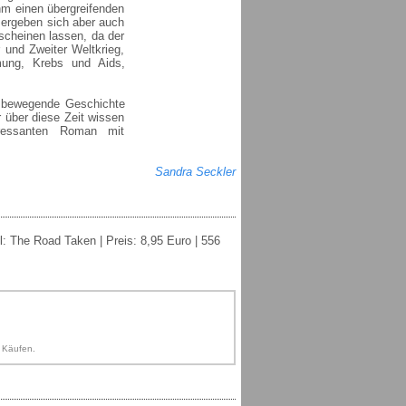
hm einen übergreifenden
 ergeben sich aber auch
scheinen lassen, da der
 und Zweiter Weltkrieg,
mung, Krebs und Aids,
ne bewegende Geschichte
r über diese Zeit wissen
teressanten Roman mit
Sandra Seckler
l: The Road Taken | Preis: 8,95 Euro | 556
n Käufen.