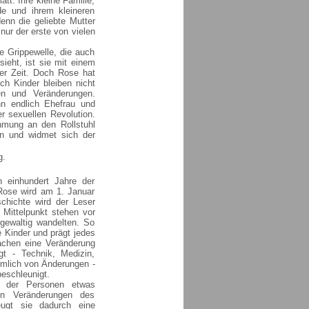
tt. Ihre kleine Familie,
e und ihrem kleineren
enn die geliebte Mutter
nur der erste von vielen
ne Grippewelle, die auch
ieht, ist sie mit einem
ser Zeit. Doch Rose hat
ch Kinder bleiben nicht
gen und Veränderungen.
nn endlich Ehefrau und
r sexuellen Revolution.
hmung an den Rollstuhl
rin und widmet sich der
g.
 einhundert Jahre der
Rose wird am 1. Januar
chichte wird der Leser
 Mittelpunkt stehen vor
gewaltig wandelten. So
e Kinder und prägt jedes
machen eine Veränderung
t - Technik, Medizin,
rmlich von Änderungen -
beschleunigt.
n der Personen etwas
en Veränderungen des
eugt sie dadurch eine