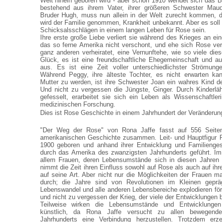
Welt hinein geboren wird - aber schon 1910 wendet sich das Bla
bestehend aus ihrem Vater, ihrer größeren Schwester Maud
Bruder Hugh, muss nun allein in der Welt zurecht kommen, d
wird der Familie genommen, Krankheit unbekannt. Aber es soll 
Schicksalsschlägen in einem langen Leben für Rose sein.
Ihre erste große Liebe verliert sie während des Krieges an ei
das so ferne Amerika nicht verschont, und ehe sich Rose vers
ganz anderen verheiratet, eine Vernunftehe, wie so viele die
Glück, es ist eine freundschaftliche Ehegemeinschaft und au
aus. Es ist eine Zeit voller unterschiedlichster Strömun
Während Peggy, ihre älteste Tochter, es nicht erwarten ka
Mutter zu werden, ist ihre Schwester Joan ein wahres Kind de
Und nicht zu vergessen die Jüngste, Ginger. Durch Kinderlä
gefesselt, erarbeitet sie sich ein Leben als Wissenschaftle
medizinischen Forschung.
Dies ist Rose Geschichte in einem Jahrhundert der Veränderun
"Der Weg der Rose" von Rona Jaffe fasst auf 556 Seiten
amerikanischen Geschichte zusammen. Leit- und Hauptfigur 
1900 geboren und anhand ihrer Entwicklung und Familienges
durch das Amerika des zwanzigsten Jahrhunderts geführt. Im
allem Frauen, deren Lebensumstände sich in diesen Jahren 
nimmt die Zeit ihren Einfluss sowohl auf Rose als auch auf ihr
auf seine Art. Aber nicht nur die Möglichkeiten der Frauen 
durch; die Jahre sind von Revolutionen im Kleinen gepräg
Lebenswandel und alle anderen Lebensbereiche explodieren fö
und nicht zu vergessen der Krieg, der viele der Entwicklungen 
Teilweise wirken die Lebensumstände und Entwicklunge
künstlich, da Rona Jaffe versucht zu allen bewegend
Jahrhunderts eine Verbindung herzustellen. Trotzdem erz