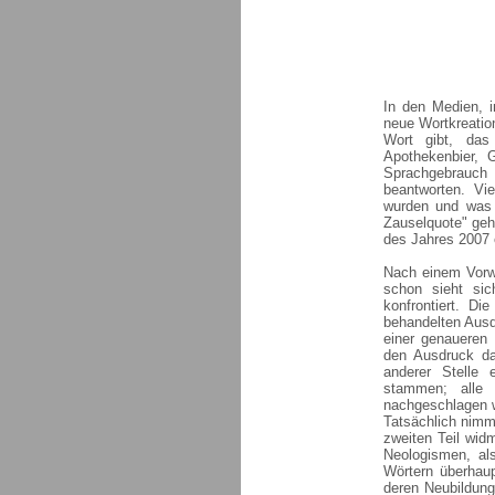
In den Medien, 
neue Wortkreatio
Wort gibt, das
Apothekenbier, 
Sprachgebrauch 
beantworten. Vie
wurden und was 
Zauselquote" geh
des Jahres 2007 
Nach einem Vorwo
schon sieht sic
konfrontiert. D
behandelten Ausdr
einer genaueren
den Ausdruck dar
anderer Stelle 
stammen; alle 
nachgeschlagen 
Tatsächlich nimm
zweiten Teil wid
Neologismen, al
Wörtern überhaup
deren Neubildung