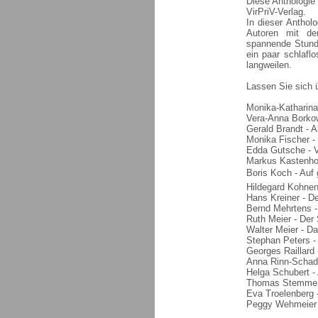
Diese Anthologie
VirPriV-Verlag.
In dieser Anthol
Autoren mit den
spannende Stund
ein paar schlafl
langweilen.
Lassen Sie sich 
Monika-Katharina
Vera-Anna Borko
Gerald Brandt - A
Monika Fischer - 
Edda Gutsche - V
Markus Kastenhol
Boris Koch - Auf 
Hildegard Kohnen -
Hans Kreiner - D
Bernd Mehrtens -
Ruth Meier - Der 
Walter Meier - 
Stephan Peters -
Georges Raillard
Anna Rinn-Schad 
Helga Schubert - 
Thomas Stemmer 
Eva Troelenberg -
Peggy Wehmeier -