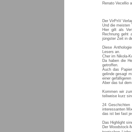
Renato Vecellio a
Der VirPriV Verla
Und die meisten T
Hier gilt als Ve
Rechnung geht a
jüngster Zeit in d
Diese Anthologi
Lesers an.
Cher im Nikola-K
Da haben die He
getroffen.
Auch das Papier 
gelinde gesagt m
einer gefälligeren
Aber das tut dem
Kommen wir zum I
teilweise kurz si
24 Geschichten 
interessanten Mix
das ist bei fast j
Das Highlight sin
Der Woodstock-Ma
tragischen Liebe