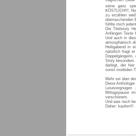
seine ganz spe
KÖSTLICH!!!, Noc
zu erzählen wei
überraschenden En
fühlte mich jede
Die Titelstory H
Anfängen Texte f
Und auch in diese
atmosphärisch dic
Heiligabend in e
natürlich fragt 
Doppelgängerin, 
Story besonders 
darlegt, der hi
sonst morbiden T
Mehr sei über den
Diese Anthologie
Lesevergnügen 
Mittagspause im
verschönern.
Und was noch bes
Daher: kaufen!!!