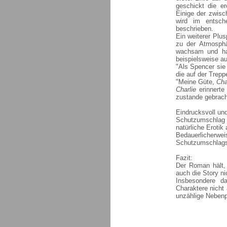
geschickt die e
Einige der zwisc
wird im entsch
beschrieben.
Ein weiterer Plu
zu der Atmosphä
wachsam und hat
beispielsweise au
"Als Spencer sie 
die auf der Trepp
"Meine Güte,
Cha
Charlie
erinnerte
zustande gebracht
Eindrucksvoll un
Schutzumschlag p
natürliche Erotik
Bedauerlicherw
Schutzumschlags 
Fazit:
Der Roman hält, 
auch die Story ni
Insbesondere da
Charaktere nicht 
unzählige Nebenp