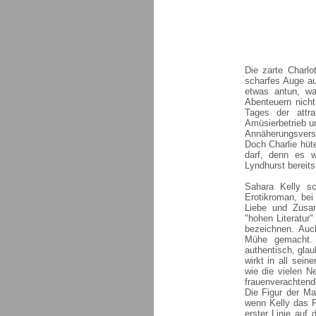
Die zarte Charlo
scharfes Auge au
etwas antun, wa
Abenteuern nicht
Tages der attra
Amüsierbetrieb un
Annäherungsvers
Doch Charlie hüt
darf, denn es w
Lyndhurst bereits
Sahara Kelly sc
Erotikroman, be
Liebe und Zusam
"hohen Literatur
bezeichnen. Auch
Mühe gemacht. 
authentisch, gla
wirkt in all sein
wie die vielen N
frauenverachtende
Die Figur der Ma
wenn Kelly das P
erster Linie auf 