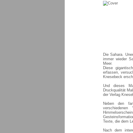
Die Sahara. Unen
immer wieder Sa
Meer.
Diese gigantisc
erfassen, versuc
Knesebeck erschi
Und dieses Mam
Druckqualität Ma
der Verlag Kneseb
Neben den fant
verschiedenen
Himmelserschein
Gesteinsformatio
Texte, die dem L
Nach dem inter