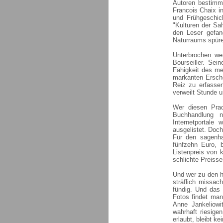
Autoren bestimm
Francois Chaix in
und Frühgeschic
"Kulturen der Sa
den Leser gefan
Naturraums spüre
Unterbrochen we
Bourseiller. Sei
Fähigkeit des me
markanten Ersche
Reiz zu erfasse
verweilt Stunde 
Wer diesen Pra
Buchhandlung 
Internetportal
ausgelistet. Doch
Für den sagenhaf
fünfzehn Euro, 
Listenpreis von 
schlichte Preiss
Und wer zu den h
sträflich missac
fündig. Und das
Fotos findet man
Anne Jankeliowi
wahrhaft riesige
erlaubt, bleibt k