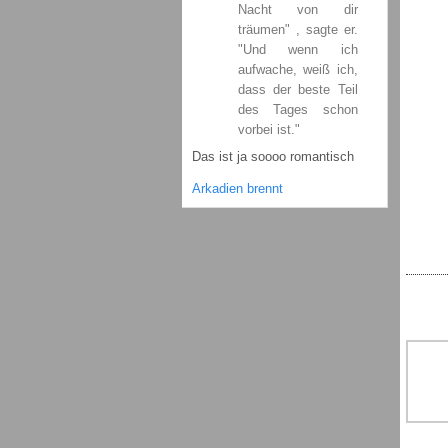
Nacht von dir
träumen" , sagte er.
"Und wenn ich
aufwache, weiß ich,
dass der beste Teil
des Tages schon
vorbei ist."
Das ist ja soooo romantisch
Arkadien brennt