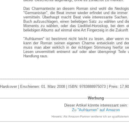
Das Charmanteste an diesem Roman sind wohl die Neologis
"Germanistan", die Beat immer wieder erfindet und die imme
vermitteln. Überhaupt macht Beat viele interessante Sachen. 
Buch aufzuschlagen, einen beliebigen Satz zu wählen und di
Moments zu wählen, oder das Liedtitel-Horoskop, bei dem ein
beliebigen Albums auf einmal eine Art Fingerzeig in die Zukunft
"Aufräumen" ist bestimmt nicht leicht zu lesen, aber wenn ma
kann der Roman seinen eigenen Charme entwickeln und den 
muss man aber wirklich in der richtigen Stimmung hierfür s
Lesen unvermittelt entnervt auf oder aber überspringt Teil
Handlung raus.
Hardcover | Erschienen: 01. März 2008 | ISBN: 9783888975073 | Preis: 17,90
Werbung
Dieser Artikel könnte interessant sein:
Zu "Aufräumen" auf Amazon
Hinweis: Als Amazon-Partner verdiene ich an qualifizierte