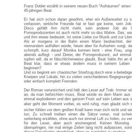
Franz Dobler erzählt in seinem neuen Buch "Aufräumen" eine
45-jährigen Beat.
Er hat sich schon daran gewöhnt, eher ein Außenseiter zu s
verlassen, wirkliche Freunde hat er fast gar keine, sein Job
Disco gefällt ihm nicht mehr, sein anderer Job als Id
Pornoproduzenten ist auch nicht mehr so das Wahre. Das, wa
und ihm etwas bedeutet, ist seine Liebe zur Musik und zur Liter
Als er morgens in der Bahn einen Mann beobachtet, der
niemandem auffallen würde, heute aber für Aufsehen sorgt, da
schimpft, kurz darauf Monika kennen lernt - eine Frau, unge
abends auflegt - und Dieter, der Pornoproduzent, auf einma
rupfen will, da er fälschlicherweise glaubt, Beat hätte ihn an d
Beat klar, dass er etwas ändern muss in seinem Leben 
beginnen?
Und so beginnt ein chaotischer Streifzug durch eine x-beliebige,
Kneipen und Lokale, hin zu vielen verschiedenen Begegnunge
oder einfach komplett Fremden.
Der Roman verunsichert und hält den Leser auf Trab. Immer w
an, da man befürchten muss, Beat würde es dem Mann aus d
einmal explodieren und den ganzen Frust auf sein Leben aus 
aber geht der Moment vorbei, es wird ruhig, man glaubt sich s
sicher fühlen vor dem großen Knall kann man sich nicht und wir
tun. Zu schnell treiben einen die Sätze voran, mal schei
seitenlang erzählen, ohne auch nur einmal Luft zu holen, zu ver
für den Leser, aber auch anstrengend. Keinen Monolog 
überspringen, nie mal einige Zeilen lang nicht aufpassen, s
dieser Geschichte abgehängt, ohne es zunächst zu merken.