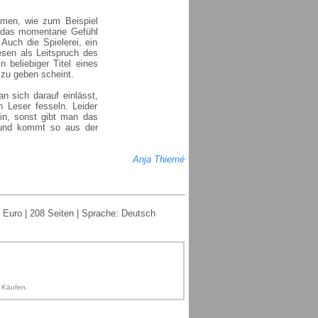
men, wie zum Beispiel
r das momentane Gefühl
Auch die Spielerei, ein
esen als Leitspruch des
 beliebiger Titel eines
 zu geben scheint.
n sich darauf einlässt,
Leser fesseln. Leider
ein, sonst gibt man das
e und kommt so aus der
Anja Thiemé
 Euro | 208 Seiten | Sprache: Deutsch
n Käufen.