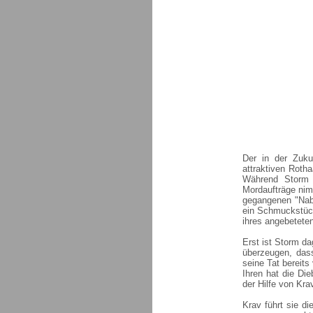
Der in der Zuku
attraktiven Roth
Während Storm 
Mordaufträge nim
gegangenen "Nab
ein Schmuckstück
ihres angebetete
Erst ist Storm d
überzeugen, dass
seine Tat bereit
Ihren hat die Di
der Hilfe von Krav
Krav führt sie d