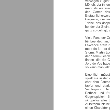
verwegen zugeht 
Mönch, der ihnen 
mehr als erstaun
des Gottes des
Erstaunlicherwei
Gegnerin, die si
"Nabel des doppe
bei der der Stein
ganz so gelingt, 
Viele Fans der C
für beendet, au
Lawrence starb 2
mehr da ist, ist
Storm. Martin Lo
der Storm-Geschi
finden, die die 
Jorg de Vos habe
so kann man jetz
Eigentlich müss
spielt sie in der
eher dem Fantasy
tapfer und star
Vordergrund. Der
Rothaar und St
Gegenspielerin B
skrupellos alles
Außerdem bleibe
einen Charakter 