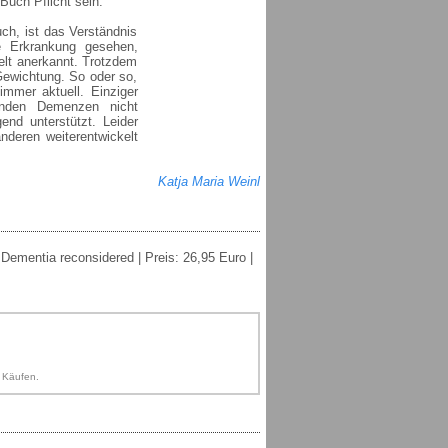
Buch Pflicht sein.
ch, ist das Verständnis
e Erkrankung gesehen,
elt anerkannt. Trotzdem
Gewichtung. So oder so,
mmer aktuell. Einziger
enden Demenzen nicht
nd unterstützt. Leider
nderen weiterentwickelt
Katja Maria Weinl
Dementia reconsidered | Preis: 26,95 Euro |
n Käufen.