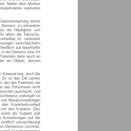
wird. Neben dem Morbus
ispielsweise vaskuläre
 Lebenserwartung nimmt
r Demenz zu erkranken
ur die Häufigkeit von
or allem die Tatsache,
heilbar ist, verbreitet
tungen verschlechtern
hließlich auf dauerhafte
 in der Demenz eine Art
 Patienten dann auch an
 als ein Objekt, dessen
m Kitwood klar, doch die
. So ist das Ziel seines
n, der den Patienten als
der das Personsein nicht
 Menschen ausmacht, und
Sichtweise verknüpft ist
 und Moralvorstellungen
 den Krankheitsverlauf
g mit den Kranken. Das
 somit als Subjekt und
e Auswirkungen auf die
sträflich vernachlässigt
 von Demenzen zeichnet,
assend beziehungsweise