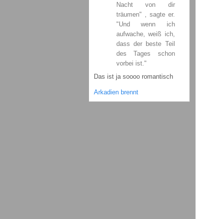
Nacht von dir
träumen" , sagte er.
"Und wenn ich
aufwache, weiß ich,
dass der beste Teil
des Tages schon
vorbei ist."
Das ist ja soooo romantisch
Arkadien brennt