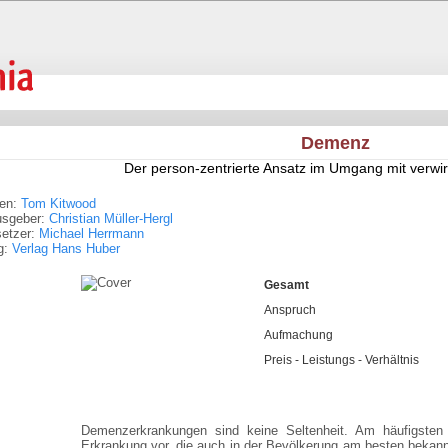
Demenz
Der person-zentrierte Ansatz im Umgang mit verwi
ren:
Tom Kitwood
usgeber:
Christian Müller-Hergl
setzer:
Michael Herrmann
g:
Verlag Hans Huber
Gesamt
Anspruch
Aufmachung
Preis - Leistungs - Verhältnis
Demenzerkrankungen sind keine Seltenheit. Am häufigsten
Erkrankung vor, die auch in der Bevölkerung am besten bekannt