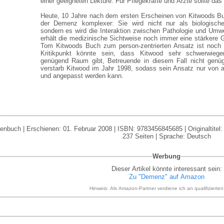
einer geeigneten Lektüre. Für Pflegekräfte und Ärzte sollte das 
Heute, 10 Jahre nach dem ersten Erscheinen von Kitwoods Bu
der Demenz komplexer: Sie wird nicht nur als biologisch
sondern es wird die Interaktion zwischen Pathologie und Umw
erhält die medizinische Sichtweise noch immer eine stärkere 
Tom Kitwoods Buch zum person-zentrierten Ansatz ist noch i
Kritikpunkt könnte sein, dass Kitwood sehr schwerwieg
genügend Raum gibt, Betreuende in diesem Fall nicht genüge
verstarb Kitwood im Jahr 1998, sodass sein Ansatz nur von a
und angepasst werden kann.
enbuch | Erschienen: 01. Februar 2008 | ISBN: 9783456845685 | Originaltitel: 
237 Seiten | Sprache: Deutsch
Werbung
Dieser Artikel könnte interessant sein:
Zu "Demenz" auf Amazon
Hinweis: Als Amazon-Partner verdiene ich an qualifizierte