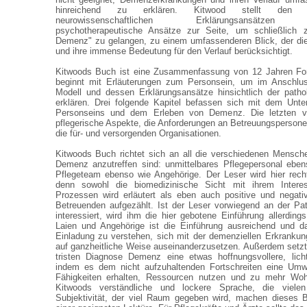
hinreichend zu erklären. Kitwood stellt den medi
neurowissenschaftlichen Erklärungsansätzen so
psychotherapeutische Ansätze zur Seite, um schließlich z
Demenz" zu gelangen, zu einem umfassenderen Blick, der die
und ihre immense Bedeutung für den Verlauf berücksichtigt.
Kitwoods Buch ist eine Zusammenfassung von 12 Jahren For
beginnt mit Erläuterungen zum Personsein, um im Anschlus
Modell und dessen Erklärungsansätze hinsichtlich der path
erklären. Drei folgende Kapitel befassen sich mit dem Unte
Personseins und dem Erleben von Demenz. Die letzten vi
pflegerische Aspekte, die Anforderungen an Betreuungsperso
die für- und versorgenden Organisationen.
Kitwoods Buch richtet sich an all die verschiedenen Mensch
Demenz anzutreffen sind: unmittelbares Pflegepersonal eben
Pflegeteam ebenso wie Angehörige. Der Leser wird hier rech
denn sowohl die biomedizinische Sicht mit ihrem Intere
Prozessen wird erläutert als eben auch positive und negati
Betreuenden aufgezählt. Ist der Leser vorwiegend an der P
interessiert, wird ihm die hier gebotene Einführung allerding
Laien und Angehörige ist die Einführung ausreichend und 
Einladung zu verstehen, sich mit der demenziellen Erkrankun
auf ganzheitliche Weise auseinanderzusetzen. Außerdem setzt
tristen Diagnose Demenz eine etwas hoffnungsvollere, lich
indem es dem nicht aufzuhaltenden Fortschreiten eine Umwel
Fähigkeiten erhalten, Ressourcen nutzen und zu mehr Wohl
Kitwoods verständliche und lockere Sprache, die viele
Subjektivität, der viel Raum gegeben wird, machen dieses 