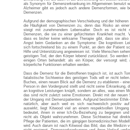
als Synonym für Demenzerkrankung im Allgemeinen benutzt 
Alzheimer gibt es jedoch auch andere Demenzformen, wie be
Demenzen.
Aufgrund der demographischen Verschiebung und der höheren
die Häufigkeit von Demenzen zu, denn das Risiko an eine
steigt mit zunehmendem Lebensalter. Doch es ist nicht n
Demenzen, die sie zu einer gefürchteten Krankheit macht. V
dass es bisher keine wirksame Therapie gibt, dass sie also un
Angst beim Gedanken an die Symptome: Die kognitiven Leis
sich fortschreitend bis zu einem Punkt, an dem der Patient sc
Hilfe und Unterstützung angewiesen ist. Viele Menschen sehen
geistigen Tod, der den Körper lebend zurücklässt. So werden
einigen Orten behandelt: als ein Körper, der versorgt wird;
körperliche Funktionen erhalten werden.
Dass die Demenz für die Betroffenen tragisch ist, ist auch To
fatalistische Sichtweise des geistigen Tods will er nicht teilen
Buches, einen neuen Blick auf die Demenz zu etablieren - eine
Person in den Vordergrund stellt und nicht seine Erkrankung, 
an kognitive Leistungen knüpft, sondern an alles, was einen
das sind nicht zuletzt seine Emotionen. Direkt mit der neuen 
der Umgang mit Demenzpatienten. Aufgrund bestimmter Ethik-
natürlich, aber auch weil es sich nachweislich positiv auf
auswirkt, liegt Kitwood viel an einem respektvollen Umgan
bedeutet, ihnen in einer Ich-Du-Beziehung zu begegnen und
nicht als Objekt wahrzunehmen. Diese Sichtweise hat direkt
Pflege der Patienten, die im gängigen biomedizinischen Modell 
wird. Auch darum ist nach Kitwood das Bild, das die Medizin
nicht geeignet, Demenzerkrankungen und ihren Verlauf umf