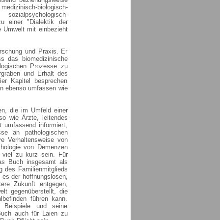
zinisch-biologisch-
zialpsychologisch-
u einer "Dialektik der
 Umwelt mit einbezieht
schung und Praxis. Er
s das biomedizinische
ologischen Prozesse zu
rgraben und Erhalt des
er Kapitel besprechen
nen ebenso umfassen wie
en, die im Umfeld einer
so wie Ärzte, leitendes
t umfassend informiert,
sse an pathologischen
ve Verhaltensweise von
athologie von Demenzen
s viel zu kurz sein. Für
das Buch insgesamt als
g des Familienmitglieds
 es der hoffnungslosen,
tere Zukunft entgegen,
t gegenüberstellt, die
befinden führen kann.
n Beispiele und seine
Buch auch für Laien zu