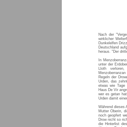
Nach der "Verge
wirklicher Welte
Dunkelelfen Drizz
Deutschland aufg
heraus. "Der drit
In Menzoberranza
unter der Erdobe
Lloth verloren
Menzoberranzan 
Regeln der Drowg
Urden, das zehnt
etwas wie Tage u
Haus De Vir angr
wer es getan hat
Urden damit eine
Während dieses A
Mutter Oberin, d
noch geopfert we
Drow nicht so ric
die Hinterlist d