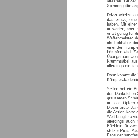
ältesten Brude
Spinnengöttin an
Drizzt wächst au
das Glück, eine 
haben. Mit eine
aufwarten, aber e
er alt genug für 
Waffenmeister, d
als Liebhaber de
einer der Trümpfe
kämpfen wird. Zwa
Übungsraum wohnt
Krummsäbel aus 
allerdings ein lic
Dann kommt die Ze
Kämpferakademie,
Selten hat ein B
der Dunkelelfen
grausamen Schönhe
auf das Opfern 
Dieser erste Ban
die Action-Karte 
Welt bringt so v
allerdings auch 
Büchlein für zwe
stolzer Preis. Ab
Fans der handfes