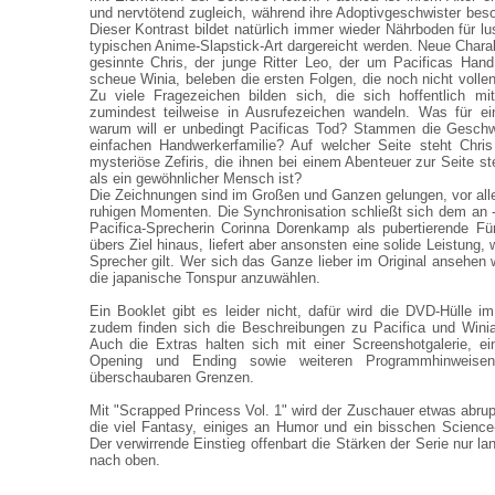
und nervtötend zugleich, während ihre Adoptivgeschwister beso
Dieser Kontrast bildet natürlich immer wieder Nährboden für lu
typischen Anime-Slapstick-Art dargereicht werden. Neue Charak
gesinnte Chris, der junge Ritter Leo, der um Pacificas Hand 
scheue Winia, beleben die ersten Folgen, die noch nicht voll
Zu viele Fragezeichen bilden sich, die sich hoffentlich m
zumindest teilweise in Ausrufezeichen wandeln. Was für e
warum will er unbedingt Pacificas Tod? Stammen die Geschwi
einfachen Handwerkerfamilie? Auf welcher Seite steht Chri
mysteriöse Zefiris, die ihnen bei einem Abenteuer zur Seite st
als ein gewöhnlicher Mensch ist?
Die Zeichnungen sind im Großen und Ganzen gelungen, vor al
ruhigen Momenten. Die Synchronisation schließt sich dem an -
Pacifica-Sprecherin Corinna Dorenkamp als pubertierende Fü
übers Ziel hinaus, liefert aber ansonsten eine solide Leistung, 
Sprecher gilt. Wer sich das Ganze lieber im Original ansehen wi
die japanische Tonspur anzuwählen.
Ein Booklet gibt es leider nicht, dafür wird die DVD-Hülle im
zudem finden sich die Beschreibungen zu Pacifica und Winia
Auch die Extras halten sich mit einer Screenshotgalerie, e
Opening und Ending sowie weiteren Programmhinweis
überschaubaren Grenzen.
Mit "Scrapped Princess Vol. 1" wird der Zuschauer etwas abrup
die viel Fantasy, einiges an Humor und ein bisschen Science-
Der verwirrende Einstieg offenbart die Stärken der Serie nur la
nach oben.