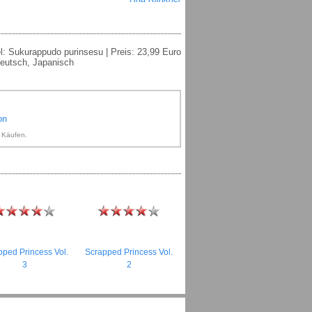
tel: Sukurappudo purinsesu | Preis: 23,99 Euro
 Deutsch, Japanisch
on
n Käufen.
pped Princess Vol.
Scrapped Princess Vol.
3
2