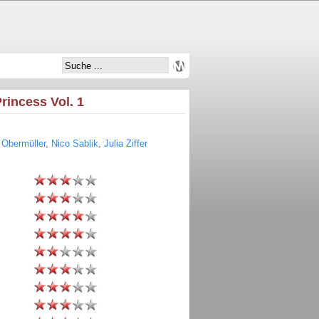
rincess Vol. 1
 Obermüller
,
Nico Sablik
,
Julia Ziffer