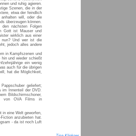
nnen und ruhig agieren.
stige Szenen, die in der
tere, etwa der feindlich
anhalten will, oder die
ends überzeugen können.
it den nächsten Folgen
in Gott ist Mauser und
ster wirklich aus einer
s nun? Und wer ist die
eht, jedoch alles andere
lem in Kampfszenen und
 hin und wieder schießt
nfzehnjährige ein wenig
was auch für die übrigen
ll, hat die Möglichkeit,
 Pappschuber geliefert;
 im Innenteil der DVD.
inem Bildschirmschoner,
en von OVA Films in
t in eine Welt geworfen,
Fiction anzubieten hat.
ngsam - da ist noch Luft
Tina Klinkner