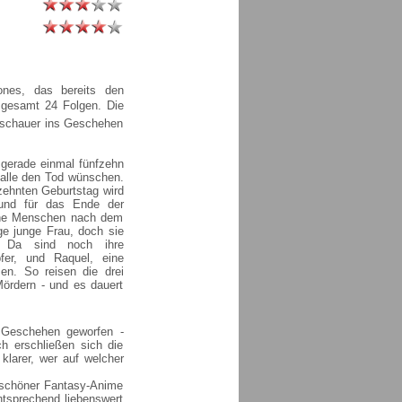
nes, das bereits den
nsgesamt 24 Folgen. Die
Zuschauer ins Geschehen
t gerade einmal fünfzehn
 alle den Tod wünschen.
hzehnten Geburtstag wird
 und für das Ende der
eiche Menschen nach dem
ge junge Frau, doch sie
n. Da sind noch ihre
fer, und Raquel, eine
en. So reisen die drei
Mördern - und es dauert
 Geschehen geworfen -
 erschließen sich die
klarer, wer auf welcher
n schöner Fantasy-Anime
ntsprechend liebenswert