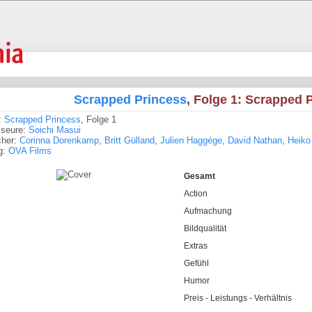
Scrapped Princess
, Folge 1: Scrapped P
:
Scrapped Princess
, Folge 1
sseure:
Soichi Masui
cher:
Corinna Dorenkamp
,
Britt Gülland
,
Julien Haggége
,
David Nathan
,
Heiko
g:
OVA Films
Gesamt
Action
Aufmachung
Bildqualität
Extras
Gefühl
Humor
Preis - Leistungs - Verhältnis