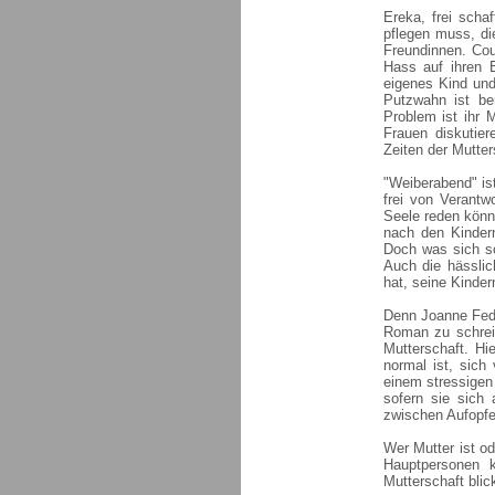
Ereka, frei schaf
pflegen muss, die
Freundinnen. Cour
Hass auf ihren E
eigenes Kind und
Putzwahn ist ber
Problem ist ihr 
Frauen diskutier
Zeiten der Mutter
"Weiberabend" is
frei von Verantw
Seele reden könn
nach den Kinder
Doch was sich so
Auch die hässlic
hat, seine Kinder
Denn Joanne Fedl
Roman zu schrei
Mutterschaft. Hi
normal ist, sich
einem stressigen 
sofern sie sich
zwischen Aufopfe
Wer Mutter ist o
Hauptpersonen k
Mutterschaft blic