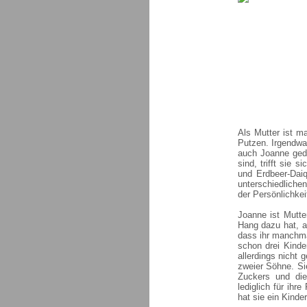
Als Mutter ist m
Putzen. Irgendwa
auch Joanne geda
sind, trifft sie
und Erdbeer-Dai
unterschiedliche
der Persönlichke
Joanne ist Mutte
Hang dazu hat, a
dass ihr manchma
schon drei Kinder
allerdings nicht 
zweier Söhne. Sie
Zuckers und die
lediglich für ih
hat sie ein Kind