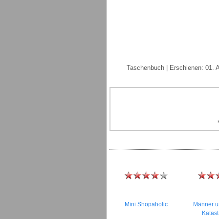
Taschenbuch | Erschienen: 01. A
Mini Shopaholic
Männer u
Katas