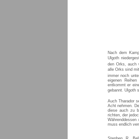
Nach dem Kampf
Ulgoth niederge
den Orks, auch 
alle Orks sind mi
immer noch unte
eigenen Reihen
entkommt er ein
gebannt. Ulgoth s
Auch Tharador se
Acht nehmen. Der
diese auch zu b
richten, der jedoc
Währenddessen m
muss endlich ver
Stephen R. Bel