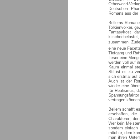
Otherworld-Verl
Deutschen Phant
Romans aus der R
Bellems Romane 
Tolkienvölker, ge
Fantasykost da
klischeebelaste
zusammen. Zudem 
eine neue Facett
Tiefgang und Raf
Leser eine Menge
werden voll auf 
Kaum einmal stel
Stil ist es zu v
sich erstmal auf 
Auch ist der Rom
wieder eine über
für Realismus, 
Spannungsfaktor 
vertragen können,
Bellem schafft es
erschaffen, die
Charakteren, den
Wer kein Meister
sondern einfach 
möchte, dem kann
man ihren Unterh