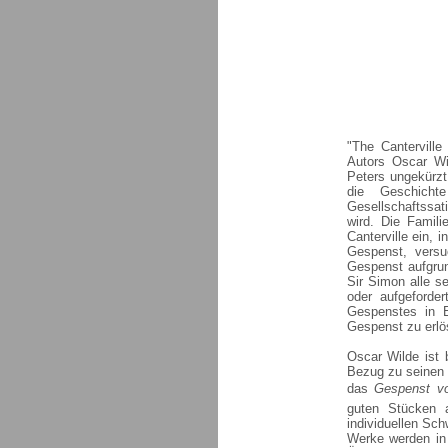
"The Cantervill
Autors Oscar W
Peters ungekürzt
die Geschic
Gesellschaftssat
wird. Die Famili
Canterville ein, 
Gespenst, versu
Gespenst aufgrun
Sir Simon alle se
oder aufgeforde
Gespenstes in E
Gespenst zu erlö
Oscar Wilde ist 
Bezug zu seinen 
das
Gespenst vo
guten Stücken 
individuellen Sch
Werke werden in 