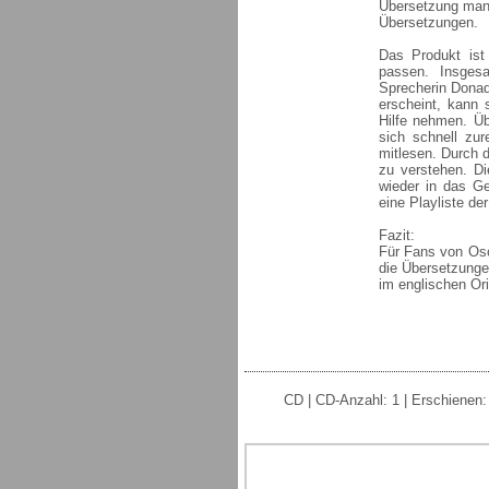
Übersetzung man 
Übersetzungen.
Das Produkt ist
passen. Insges
Sprecherin Donad
erscheint, kann 
Hilfe nehmen. Ü
sich schnell zur
mitlesen. Durch 
zu verstehen. Di
wieder in das G
eine Playliste de
Fazit:
Für Fans von Osc
die Übersetzungen
im englischen Or
CD | CD-Anzahl: 1 | Erschienen: