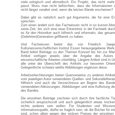
viele unlogisch und altmodisch. Ein Projekt, das nicht mehr
passt. Muss man nicht befürchten, dass die Informationen
nicht längst veraltet sind, wenn die letzten Bände erscheinen?
Dabei gibt es natürlich auch gut Argumente, die für eine E
sprechen.
Zum einen ändert sich das Fachwissen nicht in so kurzen Abs
seine Zeit, bis sich eine neue Erkenntnis in der Fachwelt dur
es für den Historiker auch hilfreich und informativ, das gesa
(Gelehrten)Generation griffbereit zu haben.
Und Fachwissen bietet das von Friedrich Jaeg
Kulturwissenschaftlichen Institut Essen herausgegebene Werk.
Band liefert Beiträge zu den Themen Konzert bis hin zur Männ
Artikel verfügen jeweils über die Angabe des Autor
wissenschaftliche Arbeiten zitierfähig. Längere Artikel sind in Un
alle unter der Überschrift des Artikels zur besseren Orien
Gelegentliche schwarz-weiße Abbildungen ergänzen diese.
Arbeitserleichterungen bieten Querverweise zu anderen Artike
vom jeweiligen Autor verwendeten Quellen- und Sekundärliteratu
Hilfreich sind auch die Verzeichnisse am Beginn des Bande
verwendeten Abkürzungen, Abbildungen und eine Auflistung d
des Bandes.
Die einzelnen Beiträge zeichnen sich durch ihre fachliche Ti
sicherlich anspruchsvoll und auch gelegentlich etwas trocke
nichts anderes sein wollen. Für Studenten und Wissensc
Informationsquelle, dürfte es fraglich sein, ob die Bücher für in
sind, schon allein wegen des stolzen Preises der einzelnen