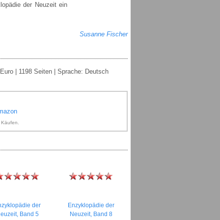
lopädie der Neuzeit ein
Susanne Fischer
Euro | 1198 Seiten | Sprache: Deutsch
Amazon
n Käufen.
zyklopädie der
Enzyklopädie der
euzeit, Band 5
Neuzeit, Band 8