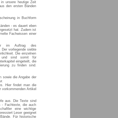
 in unsere heutige Zeit
 aus den ersten Bänden
rscheinung in Buchform
tänden - es dauert eben
chgesetzt hat. Zudem ist
mmelte Fachwissen einer
er im Auftrag des
 Der vorliegende siebte
lichkeit. Die einzelnen
s und sind somit für
terkapitel eingeteilt, die
tierung zu finden sind.
ln sowie die Angabe der
r.
s. Hier findet man die
er vorkommenden Artikel
efe aus. Die Texte sind
n - Fachtexte, die auch
haftler eine wichtige
teressiert Leser geeignet
 Bände. Für historische