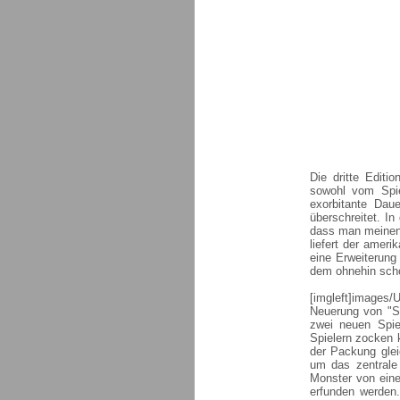
Die dritte Editi
sowohl vom Spie
exorbitante Daue
überschreitet. In
dass man meinen k
liefert der amer
eine Erweiterung 
dem ohnehin schon
[imgleft]images/
Neuerung von "Sh
zwei neuen Spie
Spielern zocken 
der Packung glei
um das zentrale
Monster von ein
erfunden werden.