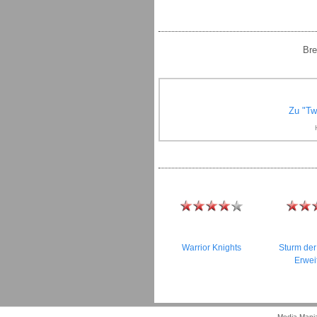
Bre
Zu "Tw
Warrior Knights
Sturm der
Erwei
Media-Mania