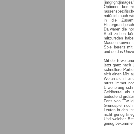
[imgright]images
Optionen komme
rassenspezifisch
natürlich auch wi
in die Zusamm
Hintergrundgesch
Da wären die no
Brett ziehen kön
mitzureden habe
Massen konvertie
Spiel bereits mi
und so das Unive
Mit der Erweiteru
jetzt ganz nach 
schnellere Part
sich einen Mix a
Woran sich freili
muss immer noch
Erweiterung sch
Geldbeutel als v
bedeutend größer 
Fans von "Twilig
Grundspiel noch
Leuten in den in
nicht genug krie
Und welcher Bre
genug bekomme