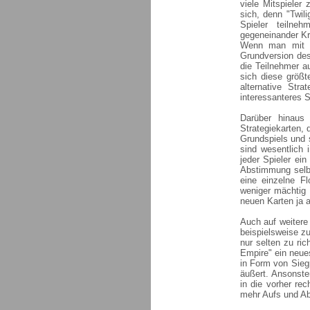
viele Mitspieler
sich, denn "Twi
Spieler teilneh
gegeneinander Kr
Wenn man mit s
Grundversion des
die Teilnehmer a
sich diese größt
alternative Stra
interessanteres S
Darüber hinaus
Strategiekarten, d
Grundspiels und s
sind wesentlich 
jeder Spieler ei
Abstimmung selbs
eine einzelne F
weniger mächtig 
neuen Karten ja 
Auch auf weitere
beispielsweise zu
nur selten zu ri
Empire" ein neue
in Form von Sieg
äußert. Ansonste
in die vorher rec
mehr Aufs und Abs