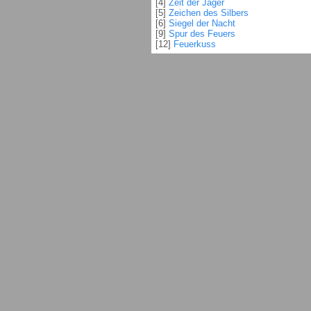
[4]
Zeit der Jäger
[5]
Zeichen des Silbers
[6]
Siegel der Nacht
[9]
Spur des Feuers
[12]
Feuerkuss