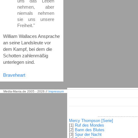
uns das Leben
nehmen, aber
niemals nehmen
sie uns unsere
Freiheit."
William Wallaces Ansprache
an seine Landsleute vor
dem Kampf, bei dem die
Schotten zahlenmäßig
unterlegen sind.
Braveheart
Media-Mania.de 2005 - 2026 //
Impressum
Mercy Thompson [Serie]
[1]
Ruf des Mondes
[2]
Bann des Blutes
[3]
Spur der Nacht