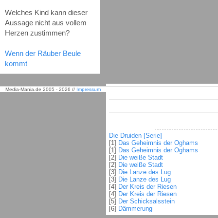
Welches Kind kann dieser
Aussage nicht aus vollem
Herzen zustimmen?
Wenn der Räuber Beule
kommt
Media-Mania.de 2005 - 2026 //
Impressum
Die Druiden [Serie]
[1]
Das Geheimnis der Oghams
[1]
Das Geheimnis der Oghams
[2]
Die weiße Stadt
[2]
Die weiße Stadt
[3]
Die Lanze des Lug
[3]
Die Lanze des Lug
[4]
Der Kreis der Riesen
[4]
Der Kreis der Riesen
[5]
Der Schicksalsstein
[6]
Dämmerung