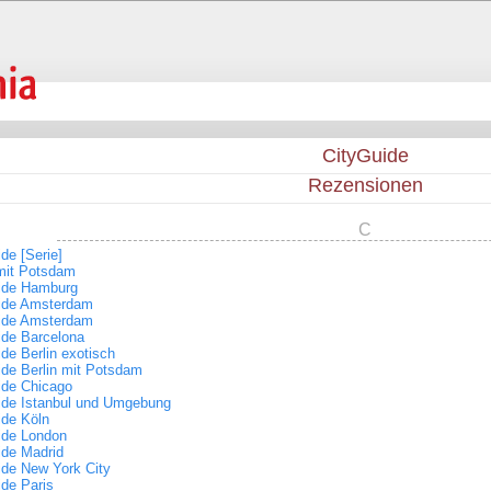
CityGuide
Rezensionen
C
de [Serie]
 mit Potsdam
ide Hamburg
ide Amsterdam
ide Amsterdam
ide Barcelona
de Berlin exotisch
ide Berlin mit Potsdam
ide Chicago
ide Istanbul und Umgebung
ide Köln
ide London
ide Madrid
ide New York City
ide Paris