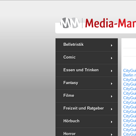
Belletristik
Comic
Essen und Trinken
CityGui
Berlin
CityGu
Fantasy
CityGu
CityGu
CityGu
Filme
CityGui
CityGu
CityGu
Freizeit und Ratgeber
CityGu
CityGu
CityGu
Hörbuch
CityGu
CityGu
Horror
CityGu