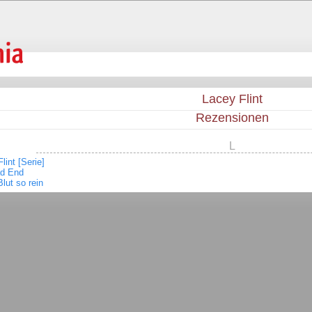
Lacey Flint
Rezensionen
L
lint [Serie]
d End
Blut so rein