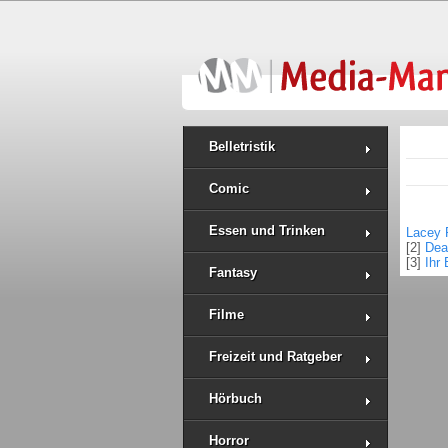
Belletristik
Comic
Essen und Trinken
Lacey F
[2]
Dea
[3]
Ihr 
Fantasy
Filme
Freizeit und Ratgeber
Hörbuch
Horror