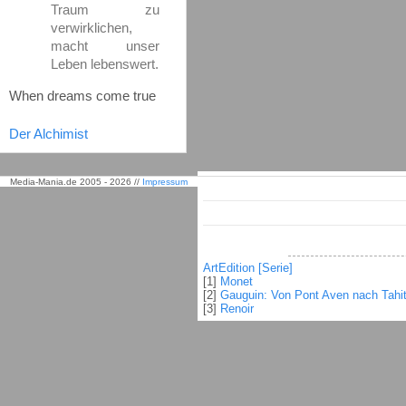
Traum zu
verwirklichen,
macht unser
Leben lebenswert.
When dreams come true
Der Alchimist
Media-Mania.de 2005 - 2026 //
Impressum
ArtEdition [Serie]
[1]
Monet
[2]
Gauguin: Von Pont Aven nach Tahit
[3]
Renoir