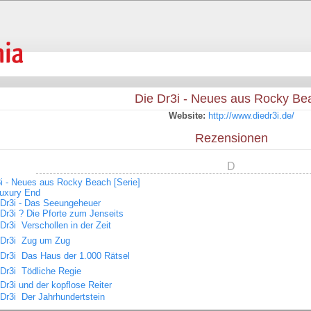
Die Dr3i - Neues aus Rocky Be
Website:
http://www.diedr3i.de/
Rezensionen
D
3i - Neues aus Rocky Beach [Serie]
Luxury End
 Dr3i - Das Seeungeheuer
 Dr3i ? Die Pforte zum Jenseits
Dr3i  Verschollen in der Zeit
 Dr3i  Zug um Zug
 Dr3i  Das Haus der 1.000 Rätsel
Dr3i  Tödliche Regie
Dr3i und der kopflose Reiter
Dr3i  Der Jahrhundertstein