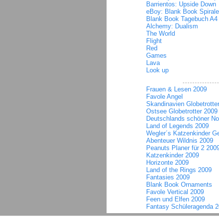
Barrientos: Upside Down
eBoy: Blank Book Spiral
Blank Book Tagebuch A4
Alchemy: Dualism
The World
Flight
Red
Games
Lava
Look up
Frauen & Lesen 2009
Favole Angel
Skandinavien Globetrotte
Ostsee Globetrotter 2009
Deutschlands schöner No
Land of Legends 2009
Wegler´s Katzenkinder G
Abenteuer Wildnis 2009
Peanuts Planer für 2 200
Katzenkinder 2009
Horizonte 2009
Land of the Rings 2009
Fantasies 2009
Blank Book Ornaments
Favole Vertical 2009
Feen und Elfen 2009
Fantasy Schüleragenda 