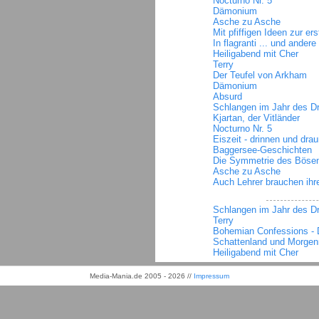
Nocturno Nr. 5
Dämonium
Asche zu Asche
Mit pfiffigen Ideen zur ers
In flagranti ... und ander
Heiligabend mit Cher
Terry
Der Teufel von Arkham
Dämonium
Absurd
Schlangen im Jahr des D
Kjartan, der Vitländer
Nocturno Nr. 5
Eiszeit - drinnen und dra
Baggersee-Geschichten
Die Symmetrie des Böse
Asche zu Asche
Auch Lehrer brauchen ihr
Schlangen im Jahr des D
Terry
Bohemian Confessions - D
Schattenland und Morgen
Heiligabend mit Cher
Media-Mania.de 2005 - 2026 //
Impressum