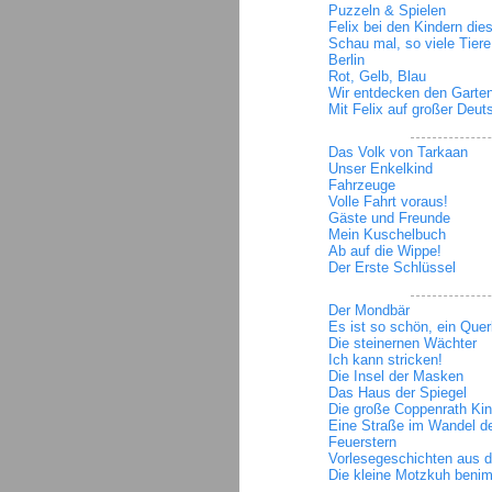
Puzzeln & Spielen
Felix bei den Kindern die
Schau mal, so viele Tiere
Berlin
Rot, Gelb, Blau
Wir entdecken den Garte
Mit Felix auf großer Deut
Das Volk von Tarkaan
Unser Enkelkind
Fahrzeuge
Volle Fahrt voraus!
Gäste und Freunde
Mein Kuschelbuch
Ab auf die Wippe!
Der Erste Schlüssel
Der Mondbär
Es ist so schön, ein Quer
Die steinernen Wächter
Ich kann stricken!
Die Insel der Masken
Das Haus der Spiegel
Die große Coppenrath Kin
Eine Straße im Wandel de
Feuerstern
Vorlesegeschichten aus d
Die kleine Motzkuh benim