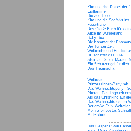
Kim und das Rätsel der f
Eisflamme
Die Zeitdiebe
Kim und die Seefahrt ins
Feuerträne
Das Große Buch für klein
Alice im Wunderland
Baby Box
Die Kammer der Pharaon
Die Tür zur Zeit
Weltreiche und Entdecku
Du schaffst das, Ole!
Stein auf Stein! Maurer,
Ein Schutzengel für dich
Das Traumschaf
Weltraum
Prinzessinnen-Party mit Li
Das Weihnachtspony - G
Piraten! Das Logbuch des
Als das Christkind auf d
Das Weihnachtsfest im W
Der große Felix-Weltatlas
Mein allerliebstes Schnuf
Mittelsturm
Das Gespenst von Canterv
Felix- Meine Abenteuer mi