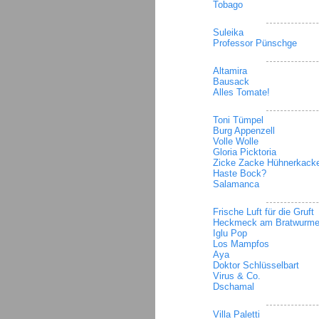
Tobago
Suleika
Professor Pünschge
Altamira
Bausack
Alles Tomate!
Toni Tümpel
Burg Appenzell
Volle Wolle
Gloria Picktoria
Zicke Zacke Hühnerkack
Haste Bock?
Salamanca
Frische Luft für die Gruft
Heckmeck am Bratwurm
Iglu Pop
Los Mampfos
Aya
Doktor Schlüsselbart
Virus & Co.
Dschamal
Villa Paletti