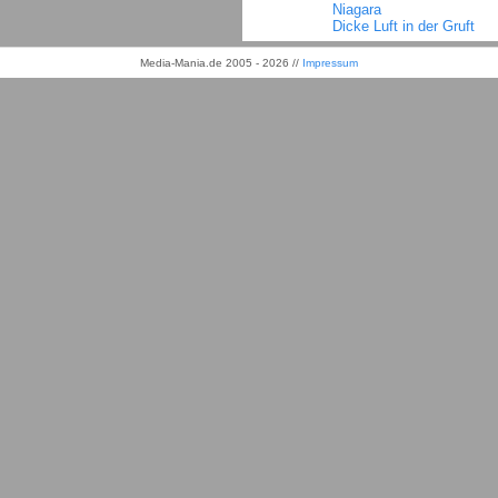
Niagara
Dicke Luft in der Gruft
Media-Mania.de 2005 - 2026 //
Impressum