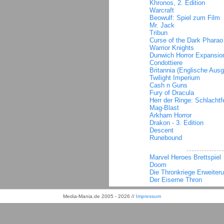
Khronos, 2. Edition
Warcraft
Beowulf: Spiel zum Film
Mr. Jack
Tribun
Curse of the Dark Phara
Warrior Knights
Dunwich Horror Expansio
Condottiere
Britannia (Englische Aus
Twilight Imperium
Cash n Guns
Fury of Dracula
Herr der Ringe: Schlachtf
Mag-Blast
Arkham Horror
Drakon - 3. Edition
Descent
Runebound
Marvel Heroes Brettspiel
Doom
Die Thronkriege Erweiter
Der Eiserne Thron
Media-Mania.de 2005 - 2026 //
Impressum