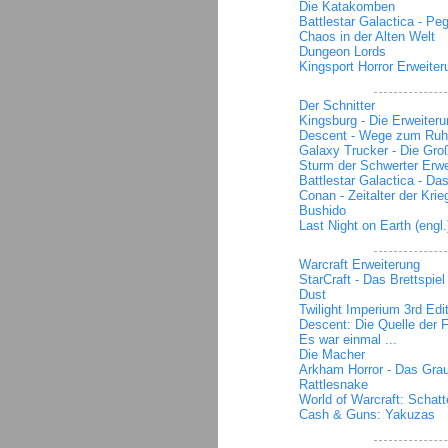
Die Katakomben
Battlestar Galactica - Pe
Chaos in der Alten Welt
Dungeon Lords
Kingsport Horror Erweiter
Der Schnitter
Kingsburg - Die Erweiter
Descent - Wege zum Ru
Galaxy Trucker - Die Gro
Sturm der Schwerter Erwe
Battlestar Galactica - Das
Conan - Zeitalter der Krie
Bushido
Last Night on Earth (engl.
Warcraft Erweiterung
StarCraft - Das Brettspiel
Dust
Twilight Imperium 3rd Edi
Descent: Die Quelle der F
Es war einmal ...
Die Macher
Arkham Horror - Das Gra
Rattlesnake
World of Warcraft: Schat
Cash & Guns: Yakuzas