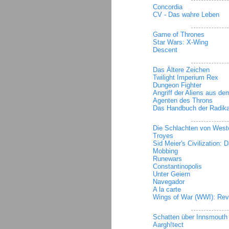
Concordia
CV - Das wahre Leben
Game of Thrones
Star Wars: X-Wing
Descent
Das Ältere Zeichen
Twilight Imperium Rex
Dungeon Fighter
Angriff der Aliens aus dem
Agenten des Throns
Das Handbuch der Radika
Die Schlachten von West
Troyes
Sid Meier's Civilization: 
Mobbing
Runewars
Constantinopolis
Unter Geiern
Navegador
A la carte
Wings of War (WWI): Rev
Schatten über Innsmouth
Aargh!tect