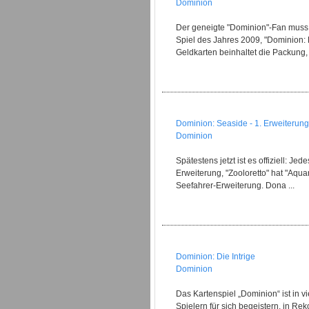
Dominion
Der geneigte "Dominion"-Fan muss s
Spiel des Jahres 2009, "Dominion: 
Geldkarten beinhaltet die Packung, d
Dominion: Seaside - 1. Erweiterung
Dominion
Spätestens jetzt ist es offiziell: J
Erweiterung, "Zooloretto" hat "Aqua
Seefahrer-Erweiterung. Dona ...
Dominion: Die Intrige
Dominion
Das Kartenspiel „Dominion“ ist in 
Spielern für sich begeistern, in R