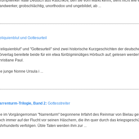
rumpfwirker Nate Deutsch aus Raschkov, den sie vom Markt kennt, sieht nicht wie e
andwerker, grobschlächtig, unorthodox und ungebildet, ab ...
liquienblut und Gottesurteil
eliquienblut" und "Gottesurteil" sind zwei historische Kurzgeschichten der deutsch
örverlag bereitete beide für ein etwa fünfzigminütiges Hörbuch auf; gelesen werde
ristiane Paul.
e junge Nonne Ursula i ...
arrenturm-Trilogie, Band 2:
Gottesstreiter
ie im Vorgängerroman "Narrenturm" begonnene Irrfahrt des Reinmar von Bielau geht
och immer auf der Flucht vor seinen Häschern, die ihn quer durch das kriegsgesch
hrhunderts verfolgen. Üble Taten werden ihm zur ...