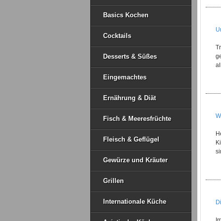
Basics Kochen
U
Cocktails
Tr
Desserts & Süßes
ge
al
Eingemachtes
Ernährung & Diät
W
Fisch & Meeresfrüchte
H
Fleisch & Geflügel
Ki
si
Gewürze und Kräuter
Grillen
Internationale Küche
D
Im