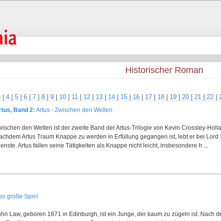
Historischer Roman
3
|
4
|
5
|
6
|
7
|
8
|
9
|
10
|
11
|
12
|
13
|
14
|
15
|
16
|
17
|
18
|
19
|
20
|
21
|
22
|
rtus, Band 2:
Artus - Zwischen den Welten
wischen den Welten ist der zweite Band der Artus-Trilogie von Kevin Crossley-Holl
achdem Artus Traum Knappe zu werden in Erfüllung gegangen ist, lebt er bei Lord S
enste. Artus fallen seine Tätigkeiten als Knappe nicht leicht, insbesondere h ...
as große Spiel
hn Law, geboren 1671 in Edinburgh, ist ein Junge, der kaum zu zügeln ist. Nach dem