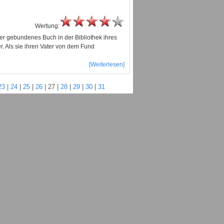
Wertung:
er gebundenes Buch in der Bibliothek ihres
r. Als sie ihren Vater von dem Fund
[Weiterlesen]
23
|
24
|
25
|
26
|
27
|
28
|
29
|
30
|
31