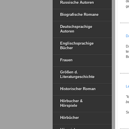
d
Russische Autoren
ge
Biografische Romane
Deutschsprachige
Autoren
D
Englischsprachige
D
Bücher
te
B
Frauen
Größen d.
Literaturgeschichte
L
Historischer Roman
"
Hörbucher &
be
Hörspiele
S
Hörbücher