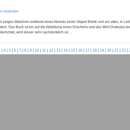
r Historiker
in junges Mädchen entdeckt eines Abends einen Stapel Briefe und ein altes, in Led
ters. Das Buch ist bis auf die Abbildung eines Drachens und das Wort Drakulya lee
terrichtet, wird dieser sehr nachdenklich un ...
3
|
4
|
5
|
6
|
7
|
8
|
9
|
10
|
11
|
12
|
13
|
14
|
15
|
16
|
17
|
18
|
19
|
20
|
21
|
22
|