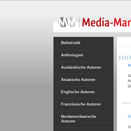
Belletristik
Anthologien
1
|
2
|
A
Ausländische Autoren
Z
Asiatische Autoren
N
Di
Englische Autoren
Französische Autoren
Nordamerikanische
D
Autoren
Jo