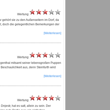
Wertung:
r gehört sie zu den Außenseitern im Dorf, da
geht, doch die gelegentlichen Bemerkungen der
[Weiterlesen]
Wertung:
ingenthal mitsamt seiner lebensgroßen Puppen
Beschaulichkeit aus, denn Steinfurth wird
[Weiterlesen]
Wertung:
estr, hat es satt, allein zu sein. Der