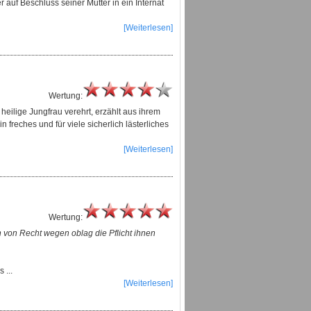
auf Beschluss seiner Mutter in ein Internat
[Weiterlesen]
Wertung:
eilige Jungfrau verehrt, erzählt aus ihrem
 freches und für viele sicherlich lästerliches
[Weiterlesen]
Wertung:
n von Recht wegen oblag die Pflicht ihnen
 ...
[Weiterlesen]