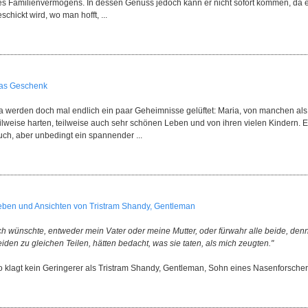
es Familienvermögens. In dessen Genuss jedoch kann er nicht sofort kommen, da er 
schickt wird, wo man hofft, ...
as Geschenk
a werden doch mal endlich ein paar Geheimnisse gelüftet: Maria, von manchen als h
ilweise harten, teilweise auch sehr schönen Leben und von ihren vielen Kindern. Ein
uch, aber unbedingt ein spannender ...
eben und Ansichten von Tristram Shandy, Gentleman
Ich wünschte, entweder mein Vater oder meine Mutter, oder fürwahr alle beide, den
iden zu gleichen Teilen, hätten bedacht, was sie taten, als mich zeugten."
o klagt kein Geringerer als Tristram Shandy, Gentleman, Sohn eines Nasenforschers