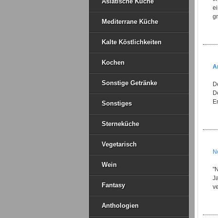
Asiatische Küche
ei
gr
Mediterrane Küche
Kalte Köstlichkeiten
Kochen
A
Sonstige Getränke
De
D
E
Sonstiges
Sterneküche
Vegetarisch
N
Wein
"N
J
Fantasy
ve
Anthologien