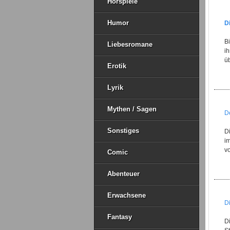
Hörspiele
Humor
D
B
Liebesromane
ih
ü
Erotik
Lyrik
Mythen / Sagen
D
Sonstiges
D
i
vo
Comic
Abenteuer
Erwachsene
D
Fantasy
D