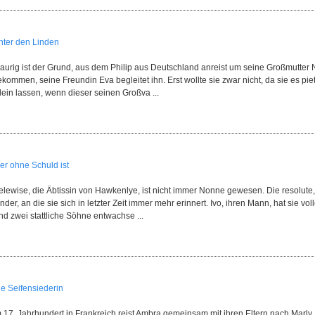
nter den Linden
aurig ist der Grund, aus dem Philip aus Deutschland anreist um seine Großmutter No
kommen, seine Freundin Eva begleitet ihn. Erst wollte sie zwar nicht, da sie es pietä
lein lassen, wenn dieser seinen Großva ...
er ohne Schuld ist
elewise, die Äbtissin von Hawkenlye, ist nicht immer Nonne gewesen. Die resolu
nder, an die sie sich in letzter Zeit immer mehr erinnert. Ivo, ihren Mann, hat sie v
nd zwei stattliche Söhne entwachse ...
ie Seifensiederin
 17. Jahrhundert in Frankreich reist Ambra gemeinsam mit ihren Eltern nach Marly. 