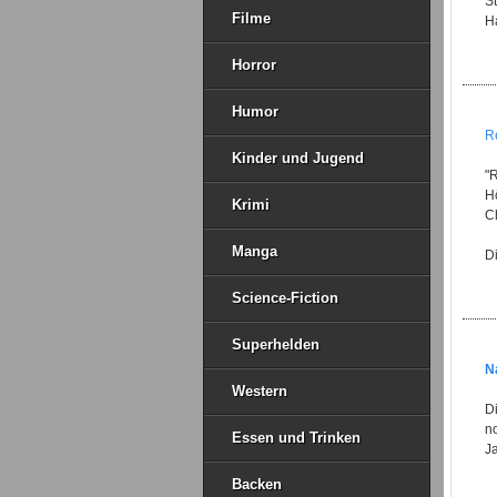
St
Filme
H
Horror
Humor
Re
Kinder und Jugend
"R
H
Krimi
Ch
Manga
Di
Science-Fiction
Superhelden
N
Western
D
n
Essen und Trinken
Ja
Backen