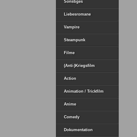
Sonstiges
Liebesromane
Vampire
Steampunk
Filme
(Anti-)Kriegsfilm
Action
Animation / Trickfilm
Anime
Comedy
Dokumentation