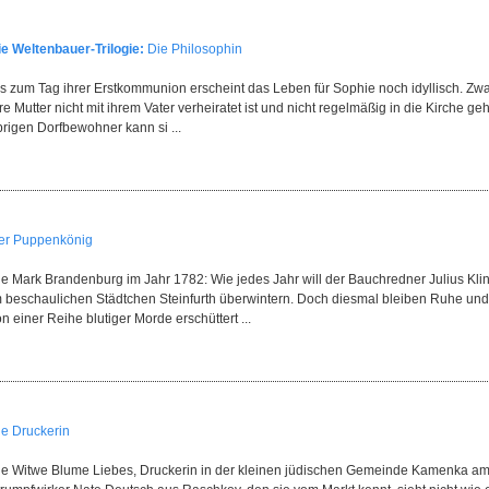
ie Weltenbauer-Trilogie:
Die Philosophin
is zum Tag ihrer Erstkommunion erscheint das Leben für Sophie noch idyllisch. Zwa
re Mutter nicht mit ihrem Vater verheiratet ist und nicht regelmäßig in die Kirche 
brigen Dorfbewohner kann si ...
er Puppenkönig
ie Mark Brandenburg im Jahr 1782: Wie jedes Jahr will der Bauchredner Julius Kl
m beschaulichen Städtchen Steinfurth überwintern. Doch diesmal bleiben Ruhe und 
n einer Reihe blutiger Morde erschüttert ...
ie Druckerin
ie Witwe Blume Liebes, Druckerin in der kleinen jüdischen Gemeinde Kamenka am Dnj