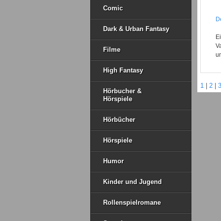
Comic
De
Dark & Urban Fantasy
E
Va
Filme
un
High Fantasy
1
|
2
|
Hörbucher &
Hörspiele
Hörbücher
Hörspiele
Humor
Kinder und Jugend
Rollenspielromane