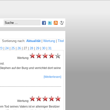
Sortierung nach:
Aktualität
|
Wertung
|
Titel
23
|
24
|
25
|
26
|
27
|
28
|
29
|
30
|
31
Wertung:
and.
tephen auf der Burg und verrichtet dort seine
[Weiterlesen]
Wertung:
 Tod seines Vaters ist er alleiniger Besitzer