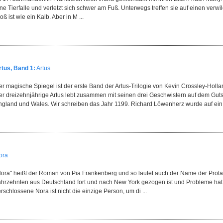
ne Tierfalle und verletzt sich schwer am Fuß. Unterwegs treffen sie auf einen verw
oß ist wie ein Kalb. Aber in M ...
rtus, Band 1:
Artus
r magische Spiegel ist der erste Band der Artus-Trilogie von Kevin Crossley-Holla
er dreizehnjährige Artus lebt zusammen mit seinen drei Geschwistern auf dem Guts
ngland und Wales. Wir schreiben das Jahr 1199. Richard Löwenherz wurde auf ein .
ora
ora" heißt der Roman von Pia Frankenberg und so lautet auch der Name der Protagon
ahrzehnten aus Deutschland fort und nach New York gezogen ist und Probleme hat
rschlossene Nora ist nicht die einzige Person, um di ...